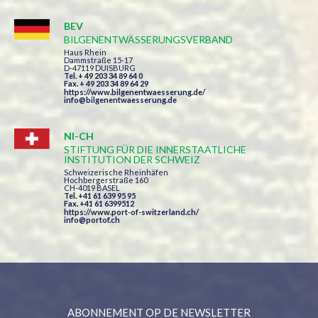
BEV
BILGENENTWÄSSERUNGSVERBAND
Haus Rhein
Dammstraße 15-17
D-47119 DUISBURG
Tel. + 49 203 34 89 64 0
Fax. + 49 203 34 89 64 29
https://www.bilgenentwaesserung.de/
info@bilgenentwaesserung.de
NI-CH
STIFTUNG FÜR DIE INNERSTAATLICHE
INSTITUTION DER SCHWEIZ
Schweizerische Rheinhäfen
Hochbergerstraße 160
CH-4019 BASEL
Tel. +41 61 639 95 95
Fax. +41 61 6399512
https://www.port-of-switzerland.ch/
info@portof.ch
ABONNEMENT OP DE NEWSLETTER