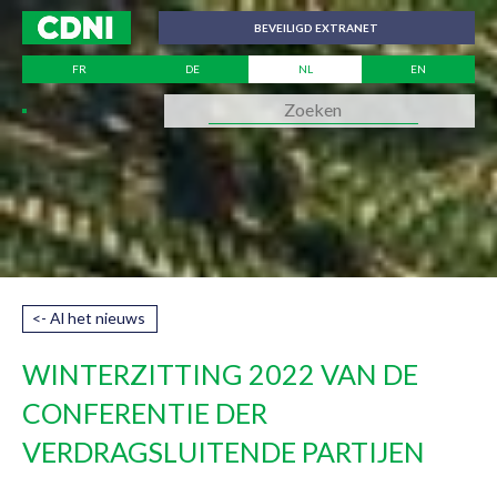
Cookies beheer paneel
BEVEILIGD EXTRANET
FR
DE
NL
EN
<- Al het nieuws
WINTERZITTING 2022 VAN DE
CONFERENTIE DER
VERDRAGSLUITENDE PARTIJEN