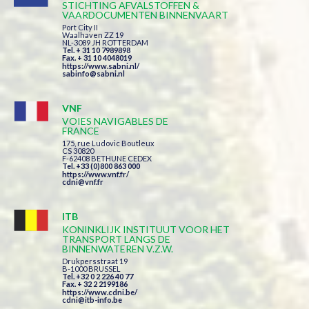
STICHTING AFVALSTOFFEN &
VAARDOCUMENTEN BINNENVAART
Port City II
Waalhaven ZZ 19
NL-3089 JH ROTTERDAM
Tel. + 31 10 7989898
Fax. + 31 10 4048019
https://www.sabni.nl/
sabinfo@sabni.nl
VNF
VOIES NAVIGABLES DE
FRANCE
175, rue Ludovic Boutleux
CS 30820
F-62408 BETHUNE CEDEX
Tel. +33 (0)800 863 000
https://www.vnf.fr/
cdni@vnf.fr
ITB
KONINKLIJK INSTITUUT VOOR HET
TRANSPORT LANGS DE
BINNENWATEREN V.Z.W.
Drukpersstraat 19
B-1000 BRUSSEL
Tel. +32 0 2 226 40 77
Fax. + 32 2 2199186
https://www.cdni.be/
cdni@itb-info.be