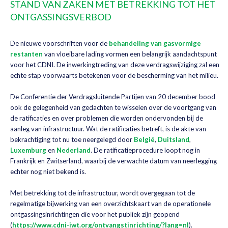
STAND VAN ZAKEN MET BETREKKING TOT HET
ONTGASSINGSVERBOD
De nieuwe voorschriften voor de
behandeling van gasvormige
restanten
van vloeibare lading vormen een belangrijk aandachtspunt
voor het CDNI. De inwerkingtreding van deze verdragswijziging zal een
echte stap voorwaarts betekenen voor de bescherming van het milieu.
De Conferentie der Verdragsluitende Partijen van 20 december bood
ook de gelegenheid van gedachten te wisselen over de voortgang van
de ratificaties en over problemen die worden ondervonden bij de
aanleg van infrastructuur. Wat de ratificaties betreft, is de akte van
bekrachtiging tot nu toe neergelegd door
België
,
Duitsland
,
Luxemburg
en
Nederland
. De ratificatieprocedure loopt nog in
Frankrijk en Zwitserland, waarbij de verwachte datum van neerlegging
echter nog niet bekend is.
Met betrekking tot de infrastructuur, wordt overgegaan tot de
regelmatige bijwerking van een overzichtskaart van de operationele
ontgassingsinrichtingen die voor het publiek zijn geopend
(
https://www.cdni-iwt.org/ontvangstinrichting/?lang=nl
).