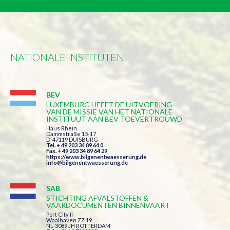
NATIONALE INSTITUTEN
BEV
LUXEMBURG HEEFT DE UITVOERING
VAN DE MISSIE VAN HET NATIONALE
INSTITUUT AAN BEV TOEVERTROUWD
Haus Rhein
Dammstraße 15-17
D-47119 DUISBURG
Tel. + 49 203 34 89 64 0
Fax. + 49 203 34 89 64 29
https://www.bilgenentwaesserung.de
info@bilgenentwaesserung.de
SAB
STICHTING AFVALSTOFFEN &
VAARDOCUMENTEN BINNENVAART
Port City II
Waalhaven ZZ 19
NL-3089 JH ROTTERDAM