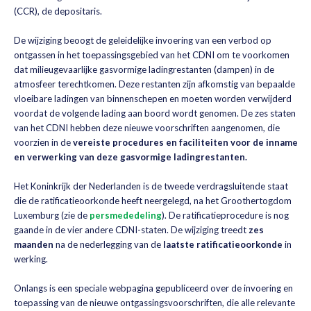
(CCR), de depositaris.
De wijziging beoogt de geleidelijke invoering van een verbod op
ontgassen in het toepassingsgebied van het CDNI om te voorkomen
dat milieugevaarlijke gasvormige ladingrestanten (dampen) in de
atmosfeer terechtkomen. Deze restanten zijn afkomstig van bepaalde
vloeibare ladingen van binnenschepen en moeten worden verwijderd
voordat de volgende lading aan boord wordt genomen. De zes staten
van het CDNI hebben deze nieuwe voorschriften aangenomen, die
voorzien in de
vereiste procedures en faciliteiten voor de inname
en verwerking van deze gasvormige ladingrestanten.
Het Koninkrijk der Nederlanden is de tweede verdragsluitende staat
die de ratificatieoorkonde heeft neergelegd, na het Groothertogdom
Luxemburg (zie de
persmededeling
). De ratificatieprocedure is nog
gaande in de vier andere CDNI-staten. De wijziging treedt
zes
maanden
na de nederlegging van de
laatste ratificatieoorkonde
in
werking.
Onlangs is een speciale webpagina gepubliceerd over de invoering en
toepassing van de nieuwe ontgassingsvoorschriften, die alle relevante