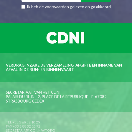
Ik heb de voorwaarden gelezen en ga akkoord
VERDRAG INZAKE DE VERZAMELING, AFGIFTE EN INNAME VAN
AFVAL IN DE RIJN- EN BINNENVAART
SECRETARIAAT VAN HET CDNI
PALAIS DU RHIN - 2, PLACE DE LA RÉPUBLIQUE - F-67082
STRASBOURG CEDEX
TEL +33 3 69 52 10 29
FAX +33 3 88 32 10 72
SECRETARIAT@CDNI-IWT.ORG