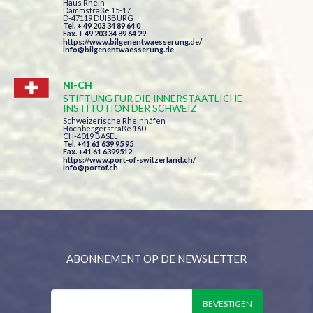
Haus Rhein
Dammstraße 15-17
D-47119 DUISBURG
Tel. + 49 203 34 89 64 0
Fax. + 49 203 34 89 64 29
https://www.bilgenentwaesserung.de/
info@bilgenentwaesserung.de
NI-CH
STIFTUNG FÜR DIE INNERSTAATLICHE
INSTITUTION DER SCHWEIZ
Schweizerische Rheinhäfen
Hochbergerstraße 160
CH-4019 BASEL
Tel. +41 61 639 95 95
Fax. +41 61 6399512
https://www.port-of-switzerland.ch/
info@portof.ch
ABONNEMENT OP DE NEWSLETTER