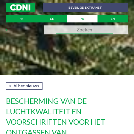
Cookies beheer paneel
BEVEILIGD EXTRANET
FR
DE
NL
EN
<- Al het nieuws
BESCHERMING VAN DE
LUCHTKWALITEIT EN
VOORSCHRIFTEN VOOR HET
ONTGASSEN VAN