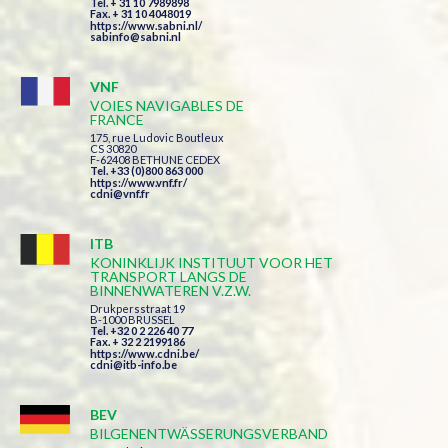
Tel. + 31 10 7989898
Fax. + 31 10 4048019
https://www.sabni.nl/
sabinfo@sabni.nl
VNF
VOIES NAVIGABLES DE
FRANCE
175, rue Ludovic Boutleux
CS 30820
F-62408 BETHUNE CEDEX
Tel. +33 (0)800 863 000
https://www.vnf.fr/
cdni@vnf.fr
ITB
KONINKLIJK INSTITUUT VOOR HET
TRANSPORT LANGS DE
BINNENWATEREN V.Z.W.
Drukpersstraat 19
B-1000 BRUSSEL
Tel. +32 0 2 226 40 77
Fax. + 32 2 2199186
https://www.cdni.be/
cdni@itb-info.be
BEV
BILGENENTWÄSSERUNGSVERBAND