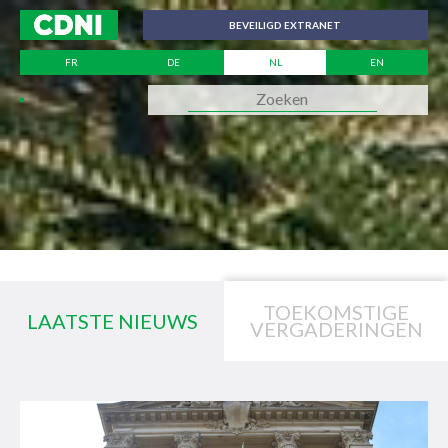
Cookies beheer paneel
BEVEILIGD EXTRANET
FR
DE
NL
EN
TOEKOMSTIGE
LAATSTE NIEUWS
VERGADERINGEN