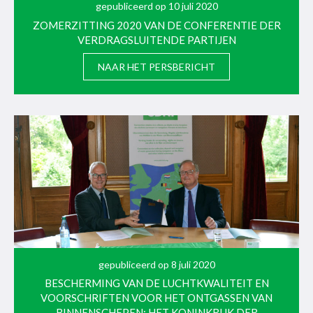
gepubliceerd op 10 juli 2020
ZOMERZITTING 2020 VAN DE CONFERENTIE DER
VERDRAGSLUITENDE PARTIJEN
NAAR HET PERSBERICHT
gepubliceerd op 8 juli 2020
BESCHERMING VAN DE LUCHTKWALITEIT EN
VOORSCHRIFTEN VOOR HET ONTGASSEN VAN
BINNENSCHEPEN: HET KONINKRIJK DER