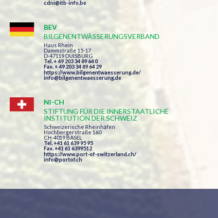
cdni@itb-info.be
BEV
BILGENENTWÄSSERUNGSVERBAND
Haus Rhein
Dammstraße 15-17
D-47119 DUISBURG
Tel. + 49 203 34 89 64 0
Fax. + 49 203 34 89 64 29
https://www.bilgenentwaesserung.de/
info@bilgenentwaesserung.de
NI-CH
STIFTUNG FÜR DIE INNERSTAATLICHE
INSTITUTION DER SCHWEIZ
Schweizerische Rheinhäfen
Hochbergerstraße 160
CH-4019 BASEL
Tel. +41 61 639 95 95
Fax. +41 61 6399512
https://www.port-of-switzerland.ch/
info@portof.ch