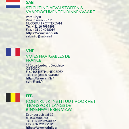
SAB
STICHTING AFVALSTOFFEN &
VAARDOCUMENTEN BINNENVAART
Port City II
Waalhaven ZZ 19
NL-3089 JH ROTTERDAM
Tel. + 31 10 7989898
Fax. + 31 10 4048019
https://www.sabni.nl/
sabinfo@sabni.nl
VNF
VOIES NAVIGABLES DE
FRANCE
175, rue Ludovic Boutleux
CS 30820
F-62408 BETHUNE CEDEX
Tel. +33 (0)800 863 000
https://www.vnf.fr/
cdni@vnf.fr
ITB
KONINKLIJK INSTITUUT VOOR HET
TRANSPORT LANGS DE
BINNENWATEREN V.Z.W.
Drukpersstraat 19
B-1000 BRUSSEL
Tel. +32 0 2 226 40 77
Fax. + 32 2 2199186
https://www.cdni.be/