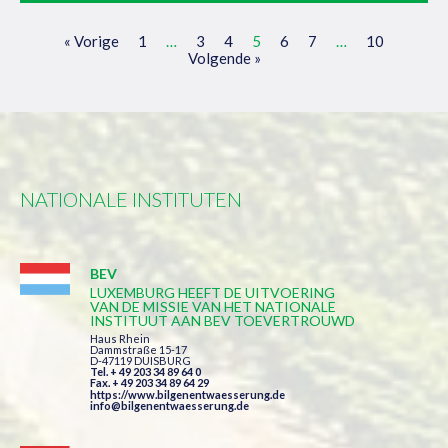
« Vorige
1
…
3
4
5
6
7
…
10
Volgende »
NATIONALE INSTITUTEN
BEV
LUXEMBURG HEEFT DE UITVOERING
VAN DE MISSIE VAN HET NATIONALE
INSTITUUT AAN BEV TOEVERTROUWD
Haus Rhein
Dammstraße 15-17
D-47119 DUISBURG
Tel. + 49 203 34 89 64 0
Fax. + 49 203 34 89 64 29
https://www.bilgenentwaesserung.de
info@bilgenentwaesserung.de