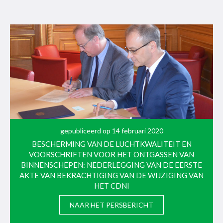
gepubliceerd op 14 februari 2020
BESCHERMING VAN DE LUCHTKWALITEIT EN
VOORSCHRIFTEN VOOR HET ONTGASSEN VAN
BINNENSCHEPEN: NEDERLEGGING VAN DE EERSTE
AKTE VAN BEKRACHTIGING VAN DE WIJZIGING VAN
HET CDNI
NAAR HET PERSBERICHT