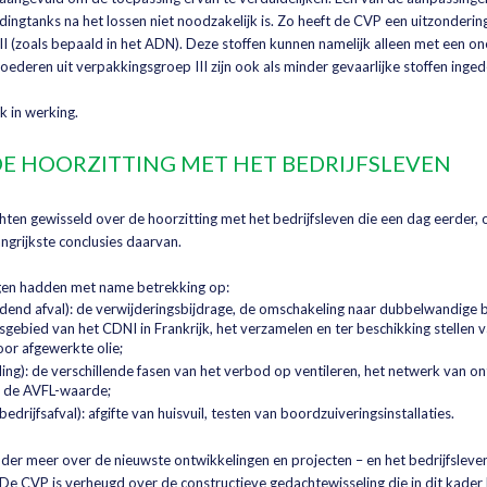
dingtanks na het lossen niet noodzakelijk is. Zo heeft de CVP een uitzonderi
I (zoals bepaald in het ADN). Deze stoffen kunnen namelijk alleen met een on
ederen uit verpakkingsgroep III zijn ook als minder gevaarlijke stoffen inged
k in werking.
DE HOORZITTING MET HET BEDRIJFSLEVEN
ten gewisseld over de hoorzitting met het bedrijfsleven die een dag eerder, o
ngrijkste conclusies daarvan.
gen hadden met name betrekking op:
udend afval): de verwijderingsbijdrage, de omschakeling naar dubbelwandige b
gebied van het CDNI in Frankrijk, het verzamelen en ter beschikking stellen 
oor afgewerkte olie;
ding): de verschillende fasen van het verbod op ventileren, het netwerk van o
an de AVFL-waarde;
drijfsafval): afgifte van huisvuil, testen van boordzuiveringsinstallaties.
nder meer over de nieuwste ontwikkelingen en projecten – en het bedrijfsleven
e CVP is verheugd over de constructieve gedachtewisseling die in dit kader