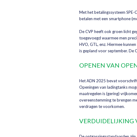
Met het betalingssysteem SPE-CD
betalen met een smartphone (mob
De CVP heeft ook groen licht g
toegevoegd waarmee men precies
HVO, GTL, enz. Hiermee kunnen t
is gepland voor september. De C
OPENEN VAN OPEN
Het ADN 2025 bevat voorschrifte
Openingen van ladingtanks moge
maatregelen is (gering) vrijkom
overeenstemming te brengen met 
verdragen te voorkomen.
VERDUIDELIJKING
De ontgassingsstandaarden zijn 