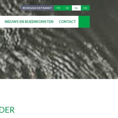
BEVEILIGD EXTRANET
FR
DE
NL
EN
NIEUWS EN BIJEENKOMSTEN
CONTACT
 DER