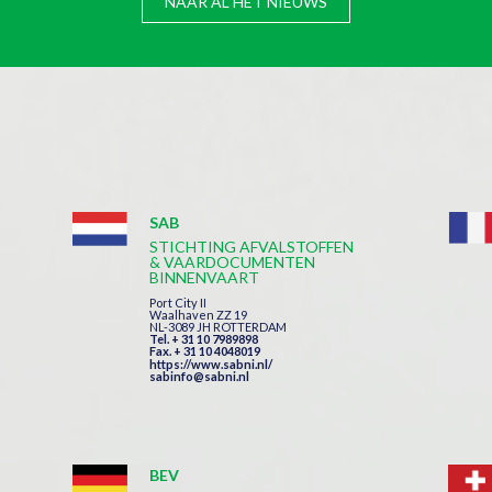
NAAR AL HET NIEUWS
SAB
STICHTING AFVALSTOFFEN
& VAARDOCUMENTEN
BINNENVAART
Port City II
Waalhaven ZZ 19
NL-3089 JH ROTTERDAM
Tel. + 31 10 7989898
Fax. + 31 10 4048019
https://www.sabni.nl/
sabinfo@sabni.nl
BEV