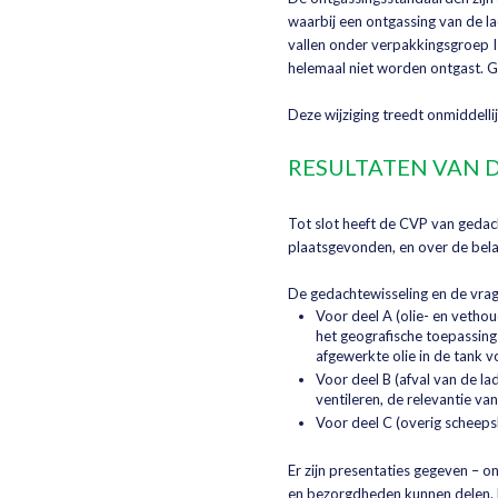
waarbij een ontgassing van de la
vallen onder verpakkingsgroep II
helemaal niet worden ontgast. Go
Deze wijziging treedt onmiddellij
RESULTATEN VAN 
Tot slot heeft de CVP van gedach
plaatsgevonden, en over de bela
De gedachtewisseling en de vra
Voor deel A (olie- en vetho
het geografische toepassings
afgewerkte olie in de tank v
Voor deel B (afval van de la
ventileren, de relevantie v
Voor deel C (overig scheepsbe
Er zijn presentaties gegeven – o
en bezorgdheden kunnen delen. D