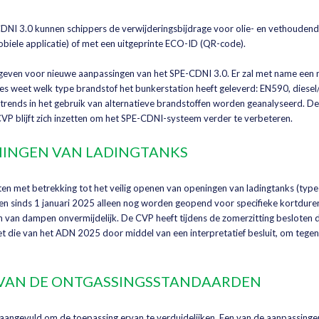
NI 3.0 kunnen schippers de verwijderingsbijdrage voor olie- en vethoudend
iele applicatie) of met een uitgeprinte ECO-ID (QR-code).
egeven voor nieuwe aanpassingen van het SPE-CDNI 3.0. Er zal met name een 
 weet welk type brandstof het bunkerstation heeft geleverd: EN590, diese
rends in het gebruik van alternatieve brandstoffen worden geanalyseerd. De
VP blijft zich inzetten om het SPE-CDNI-systeem verder te verbeteren.
INGEN VAN LADINGTANKS
n met betrekking tot het veilig openen van openingen van ladingtanks (type
n sinds 1 januari 2025 alleen nog worden geopend voor specifieke kortdure
en van dampen onvermijdelijk. De CVP heeft tijdens de zomerzitting besloten 
die van het ADN 2025 door middel van een interpretatief besluit, om tegen
 VAN DE ONTGASSINGSSTANDAARDEN
aangevuld om de toepassing ervan te verduidelijken. Een van de aanpassinge