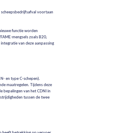
 scheepsbedrijfsafval voortaan
nieuwe functie worden
l/FAME-mengsels zoals B20,
 integratie van deze aanpassing
 N- en type C-schepen).
nde maatregelen. Tijdens deze
de bepalingen van het CDNI in
strijdigheden tussen de twee
n heeft betrekking op vervoer