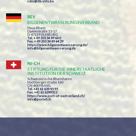
cdni@itb-info.be
BEV
BILGENENTWÄSSERUNGSVERBAND
Haus Rhein
Dammstraße 15-17
D-47119 DUISBURG
Tel. + 49 203 34 89 64 0
Fax. + 49 203 34 89 64 29
https://www.bilgenentwaesserung.de/
info@bilgenentwaesserung.de
NI-CH
STIFTUNG FÜR DIE INNERSTAATLICHE
INSTITUTION DER SCHWEIZ
Schweizerische Rheinhäfen
Hochbergerstraße 160
CH-4019 BASEL
Tel. +41 61 639 95 95
Fax. +41 61 6399512
https://www.port-of-switzerland.ch/
info@portof.ch