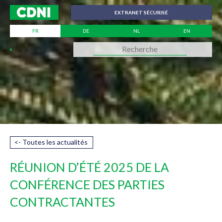
Panneau de gestion des cookies
EXTRANET SÉCURISÉ
FR
DE
NL
EN
<- Toutes les actualités
RÉUNION D’ÉTÉ 2025 DE LA
CONFÉRENCE DES PARTIES
CONTRACTANTES