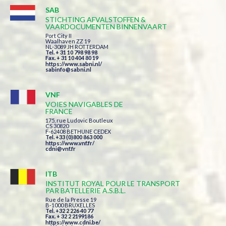
SAB
STICHTING AFVALSTOFFEN &
VAARDOCUMENTEN BINNENVAART
Port City II
Waalhaven ZZ 19
NL-3089 JH ROTTERDAM
Tel. + 31 10 798 98 98
Fax. + 31 10 404 80 19
https://www.sabni.nl/
sabinfo@sabni.nl
VNF
VOIES NAVIGABLES DE
FRANCE
175, rue Ludovic Boutleux
CS 30820
F-62408 BETHUNE CEDEX
Tel. +33 (0)800 863 000
https://www.vnf.fr/
cdni@vnf.fr
ITB
INSTITUT ROYAL POUR LE TRANSPORT
PAR BATELLERIE A.S.B.L.
Rue de la Presse 19
B-1000 BRUXELLES
Tel. +32 2 226 40 77
Fax. + 32 2 2199186
https://www.cdni.be/