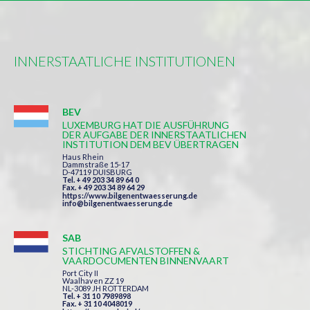
INNERSTAATLICHE INSTITUTIONEN
BEV
LUXEMBURG HAT DIE AUSFÜHRUNG
DER AUFGABE DER INNERSTAATLICHEN
INSTITUTION DEM BEV ÜBERTRAGEN
Haus Rhein
Dammstraße 15-17
D-47119 DUISBURG
Tel. + 49 203 34 89 64 0
Fax. + 49 203 34 89 64 29
https://www.bilgenentwaesserung.de
info@bilgenentwaesserung.de
SAB
STICHTING AFVALSTOFFEN &
VAARDOCUMENTEN BINNENVAART
Port City II
Waalhaven ZZ 19
NL-3089 JH ROTTERDAM
Tel. + 31 10 7989898
Fax. + 31 10 4048019