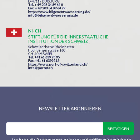
D-47119 DUISBURG
Tel. + 49 203 34 89 64 0
Fax. + 49 203 34 89 64 29
https://www.bilgenentwaesserung.de/
info@bilgenentwaesserung.de
NI-CH
STIFTUNG FÜR DIE INNERSTAATLICHE
INSTITUTION DER SCHWEIZ
Schweizerische Rheinhäfen
Hochbergerstraße 160
CH-4019 BASEL
Tel. +41 61 639 95 95
Fax. +41 61 6399512
https://www.port-of-switzerland.ch/
info@portof.ch
NEWSLETTER ABONNIEREN
Ich habe die Bedingungen gelesen und erkläre mich mit ihnen