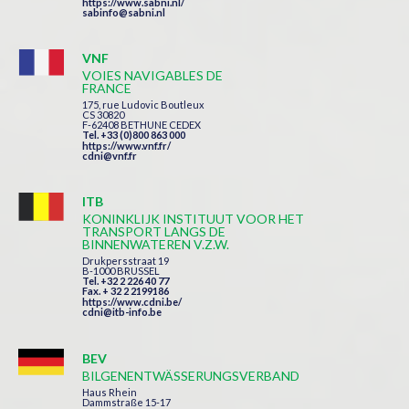
https://www.sabni.nl/
sabinfo@sabni.nl
VNF
VOIES NAVIGABLES DE
FRANCE
175, rue Ludovic Boutleux
CS 30820
F-62408 BETHUNE CEDEX
Tel. +33 (0)800 863 000
https://www.vnf.fr/
cdni@vnf.fr
ITB
KONINKLIJK INSTITUUT VOOR HET
TRANSPORT LANGS DE
BINNENWATEREN V.Z.W.
Drukpersstraat 19
B-1000 BRUSSEL
Tel. +32 2 226 40 77
Fax. + 32 2 2199186
https://www.cdni.be/
cdni@itb-info.be
BEV
BILGENENTWÄSSERUNGSVERBAND
Haus Rhein
Dammstraße 15-17