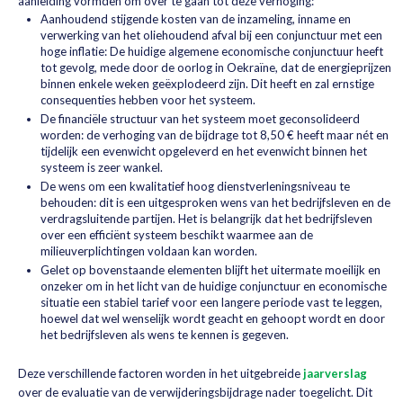
aanleiding vormden om over te gaan tot deze verhoging:
Aanhoudend stijgende kosten van de inzameling, inname en
verwerking van het oliehoudend afval bij een conjunctuur met een
hoge inflatie: De huidige algemene economische conjunctuur heeft
tot gevolg, mede door de oorlog in Oekraïne, dat de energieprijzen
binnen enkele weken geëxplodeerd zijn. Dit heeft en zal ernstige
consequenties hebben voor het systeem.
De financiële structuur van het systeem moet geconsolideerd
worden: de verhoging van de bijdrage tot 8,50 € heeft maar nét en
tijdelijk een evenwicht opgeleverd en het evenwicht binnen het
systeem is zeer wankel.
De wens om een kwalitatief hoog dienstverleningsniveau te
behouden: dit is een uitgesproken wens van het bedrijfsleven en de
verdragsluitende partijen. Het is belangrijk dat het bedrijfsleven
over een efficiënt systeem beschikt waarmee aan de
milieuverplichtingen voldaan kan worden.
Gelet op bovenstaande elementen blijft het uitermate moeilijk en
onzeker om in het licht van de huidige conjunctuur en economische
situatie een stabiel tarief voor een langere periode vast te leggen,
hoewel dat wel wenselijk wordt geacht en gehoopt wordt en door
het bedrijfsleven als wens te kennen is gegeven.
Deze verschillende factoren worden in het uitgebreide
jaarverslag
over de evaluatie van de verwijderingsbijdrage nader toegelicht. Dit