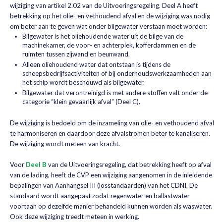
wijziging van artikel 2.02 van de Uitvoeringsregeling. Deel A heeft
betrekking op het olie- en vethoudend afval en de wijziging was nodig
om beter aan te geven wat onder bilgewater verstaan moet worden:
Bilgewater is het oliehoudende water uit de bilge van de
machinekamer, de voor- en achterpiek, kofferdammen en de
ruimten tussen zijwand en beunwand.
Alleen oliehoudend water dat ontstaan is tijdens de
scheepsbedrijfsactiviteiten of bij onderhoudswerkzaamheden aan
het schip wordt beschouwd als bilgewater.
Bilgewater dat verontreinigd is met andere stoffen valt onder de
categorie “klein gevaarlijk afval” (Deel C).
De wijziging is bedoeld om de inzameling van olie- en vethoudend afval
te harmoniseren en daardoor deze afvalstromen beter te kanaliseren.
De wijziging wordt meteen van kracht.
Voor
Deel B
van de Uitvoeringsregeling, dat betrekking heeft op afval
van de lading, heeft de CVP een wijziging aangenomen in de inleidende
bepalingen van Aanhangsel III (losstandaarden) van het CDNI. De
standaard wordt aangepast zodat regenwater en ballastwater
voortaan op dezelfde manier behandeld kunnen worden als waswater.
Ook deze wijziging treedt meteen in werking.