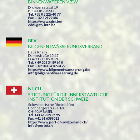
BINNENWATEREN V.Z.W.
Drukpersstraat 19
B-1000 BRUSSEL
Tel. +32 0 2 226 40 77
Fax. + 32 2 2199186
https://www.cdni.be/
cdni@itb-info.be
BEV
BILGENENTWÄSSERUNGSVERBAND
Haus Rhein
Dammstraße 15-17
D-47119 DUISBURG
Tel. + 49 203 34 89 64 0
Fax. + 49 203 34 89 64 29
https://www.bilgenentwaesserung.de/
info@bilgenentwaesserung.de
NI-CH
STIFTUNG FÜR DIE INNERSTAATLICHE
INSTITUTION DER SCHWEIZ
Schweizerische Rheinhäfen
Hochbergerstraße 160
CH-4019 BASEL
Tel. +41 61 639 95 95
Fax. +41 61 6399512
https://www.port-of-switzerland.ch/
info@portof.ch