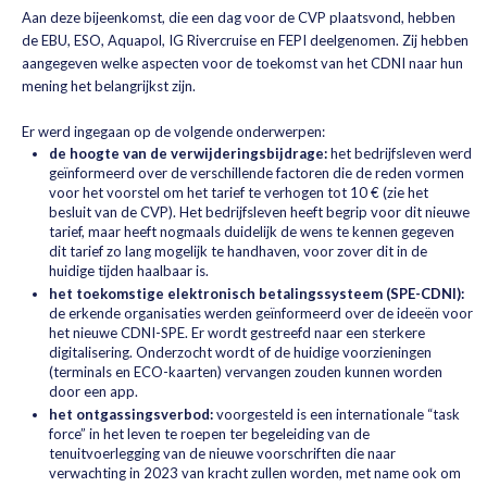
Aan deze bijeenkomst, die een dag voor de CVP plaatsvond, hebben
de EBU, ESO, Aquapol, IG Rivercruise en FEPI deelgenomen. Zij hebben
aangegeven welke aspecten voor de toekomst van het CDNI naar hun
mening het belangrijkst zijn.
Er werd ingegaan op de volgende onderwerpen:
de hoogte van de verwijderingsbijdrage:
het bedrijfsleven werd
geïnformeerd over de verschillende factoren die de reden vormen
voor het voorstel om het tarief te verhogen tot 10 € (zie het
besluit van de CVP). Het bedrijfsleven heeft begrip voor dit nieuwe
tarief, maar heeft nogmaals duidelijk de wens te kennen gegeven
dit tarief zo lang mogelijk te handhaven, voor zover dit in de
huidige tijden haalbaar is.
het toekomstige elektronisch betalingssysteem (SPE-CDNI):
de erkende organisaties werden geïnformeerd over de ideeën voor
het nieuwe CDNI-SPE. Er wordt gestreefd naar een sterkere
digitalisering. Onderzocht wordt of de huidige voorzieningen
(terminals en ECO-kaarten) vervangen zouden kunnen worden
door een app.
het ontgassingsverbod:
voorgesteld is een internationale “task
force” in het leven te roepen ter begeleiding van de
tenuitvoerlegging van de nieuwe voorschriften die naar
verwachting in 2023 van kracht zullen worden, met name ook om