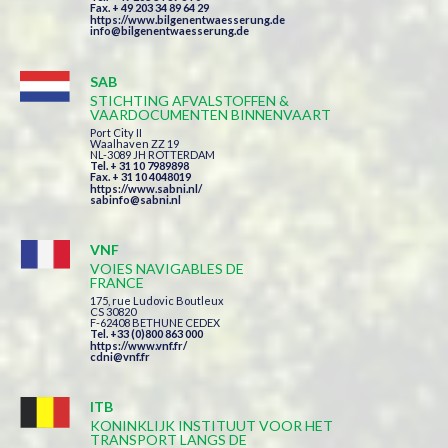
Fax. + 49 203 34 89 64 29
https://www.bilgenentwaesserung.de
info@bilgenentwaesserung.de
SAB
STICHTING AFVALSTOFFEN &
VAARDOCUMENTEN BINNENVAART
Port City II
Waalhaven ZZ 19
NL-3089 JH ROTTERDAM
Tel. + 31 10 7989898
Fax. + 31 10 4048019
https://www.sabni.nl/
sabinfo@sabni.nl
VNF
VOIES NAVIGABLES DE
FRANCE
175, rue Ludovic Boutleux
CS 30820
F-62408 BETHUNE CEDEX
Tel. +33 (0)800 863 000
https://www.vnf.fr/
cdni@vnf.fr
ITB
KONINKLIJK INSTITUUT VOOR HET
TRANSPORT LANGS DE