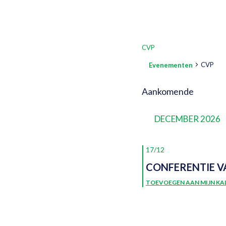
CVP
CVP
Evenementen
EVENEMENTE
Aankomende
Selecteer
een
DECEMBER 2026
datum.
17/12
CONFERENTIE V
TOEVOEGEN AAN MIJN KA