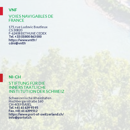
VNF
VOIES NAVIGABLES DE
FRANCE
175, rue Ludovic Boutleux
CS 30820
F-62408 BETHUNE CEDEX
Tel. +33 (0)800 863 000
https://www.vnf.fr/
cdni@vnf.fr
NI-CH
STIFTUNG FÜR DIE
INNERSTAATLICHE
INSTITUTION DER SCHWEIZ
Schweizerische Rheinhäfen
Hochbergerstraße 160
CH-4019 BASEL
Tel. +41 61 639 95 95
Fax. +41 61 6399512
https://www.port-of-switzerland.ch/
info@portof.ch