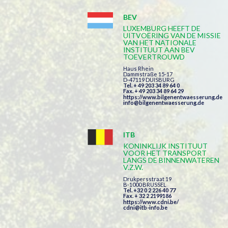
BEV
LUXEMBURG HEEFT DE
UITVOERING VAN DE MISSIE
VAN HET NATIONALE
INSTITUUT AAN BEV
TOEVERTROUWD
Haus Rhein
Dammstraße 15-17
D-47119 DUISBURG
Tel. + 49 203 34 89 64 0
Fax. + 49 203 34 89 64 29
https://www.bilgenentwaesserung.de
info@bilgenentwaesserung.de
ITB
KONINKLIJK INSTITUUT
VOOR HET TRANSPORT
LANGS DE BINNENWATEREN
V.Z.W.
Drukpersstraat 19
B-1000 BRUSSEL
Tel. +32 0 2 226 40 77
Fax. + 32 2 2199186
https://www.cdni.be/
cdni@itb-info.be