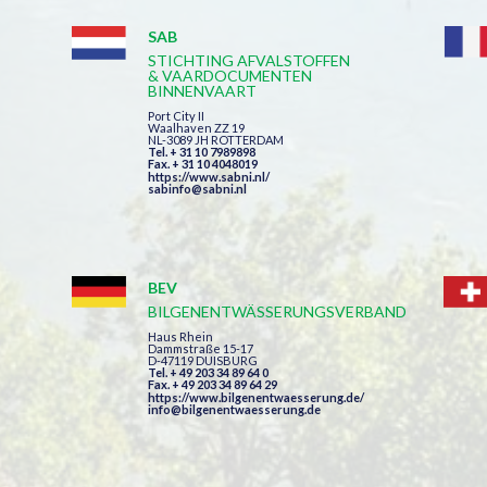
SAB
STICHTING AFVALSTOFFEN
& VAARDOCUMENTEN
BINNENVAART
Port City II
Waalhaven ZZ 19
NL-3089 JH ROTTERDAM
Tel. + 31 10 7989898
Fax. + 31 10 4048019
https://www.sabni.nl/
sabinfo@sabni.nl
BEV
BILGENENTWÄSSERUNGSVERBAND
Haus Rhein
Dammstraße 15-17
D-47119 DUISBURG
Tel. + 49 203 34 89 64 0
Fax. + 49 203 34 89 64 29
https://www.bilgenentwaesserung.de/
info@bilgenentwaesserung.de