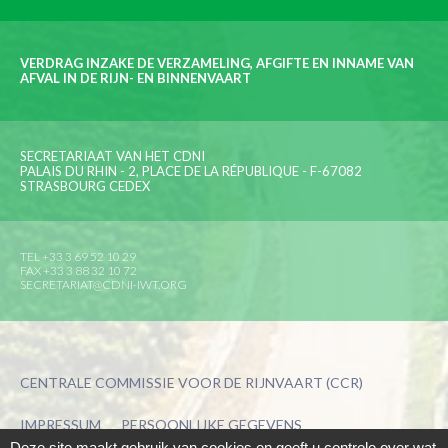
VERDRAG INZAKE DE VERZAMELING, AFGIFTE EN INNAME VAN
AFVAL IN DE RIJN- EN BINNENVAART
SECRETARIAAT VAN HET CDNI
PALAIS DU RHIN - 2, PLACE DE LA RÉPUBLIQUE - F-67082
STRASBOURG CEDEX
TEL +33 3 69 52 10 29
FAX +33 3 88 32 10 72
SECRETARIAT@CDNI-IWT.ORG
CENTRALE COMMISSIE VOOR DE RIJNVAART (CCR)
IMPRESSUM
PERSOONLIJKE GEGEVENS
Deze site maakt gebruik van cookies en geeft u controle over wat