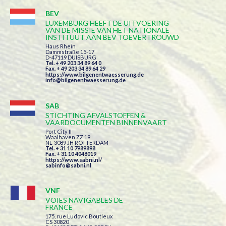
BEV
LUXEMBURG HEEFT DE UITVOERING
VAN DE MISSIE VAN HET NATIONALE
INSTITUUT AAN BEV TOEVERTROUWD
Haus Rhein
Dammstraße 15-17
D-47119 DUISBURG
Tel. + 49 203 34 89 64 0
Fax. + 49 203 34 89 64 29
https://www.bilgenentwaesserung.de
info@bilgenentwaesserung.de
SAB
STICHTING AFVALSTOFFEN &
VAARDOCUMENTEN BINNENVAART
Port City II
Waalhaven ZZ 19
NL-3089 JH ROTTERDAM
Tel. + 31 10 7989898
Fax. + 31 10 4048019
https://www.sabni.nl/
sabinfo@sabni.nl
VNF
VOIES NAVIGABLES DE
FRANCE
175, rue Ludovic Boutleux
CS 30820