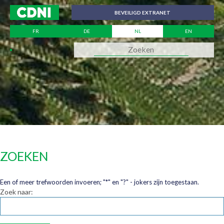
Cookies beheer paneel
BEVEILIGD EXTRANET
FR
DE
NL
EN
ZOEKEN
Een of meer trefwoorden invoeren; "*" en "?" - jokers zijn toegestaan.
Zoek naar: