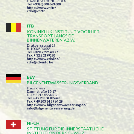
F-62408 BETHUNE CEDEX
Tel. +33 (0)800 863 000
https://www.vnf.fr/
cdni@vnf.fr
ITB
KONINKLIJK INSTITUUT VOOR HET
TRANSPORT LANGS DE
BINNENWATEREN V.Z.W.
Drukpersstraat 19
B-1000 BRUSSEL
Tel. +32 0 2 226 40 77
Fax. + 32 2 2199186
https://www.cdni.be/
cdni@itb-info.be
BEV
BILGENENTWÄSSERUNGSVERBAND
Haus Rhein
Dammstraße 15-17
D-47119 DUISBURG
Tel. + 49 203 34 89 64 0
Fax. + 49 203 34 89 64 29
https://www.bilgenentwaesserung.de/
info@bilgenentwaesserung.de
NI-CH
STIFTUNG FÜR DIE INNERSTAATLICHE
INSTITUTION DER SCHWEIZ