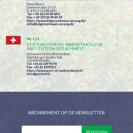
Haus Rhein
Dammstraße 15-17
D-47119 DUISBURG
Tel. + 49 203 34 89 64 0
Fax. + 49 203 34 89 64 29
https://www.bilgenentwaesserung.de/
info@bilgenentwaesserung.de
NI-CH
STIFTUNG FÜR DIE INNERSTAATLICHE
INSTITUTION DER SCHWEIZ
Schweizerische Rheinhäfen
Hochbergerstraße 160
CH-4019 BASEL
Tel. +41 61 639 95 95
Fax. +41 61 6399512
https://www.port-of-switzerland.ch/
info@portof.ch
ABONNEMENT OP DE NEWSLETTER