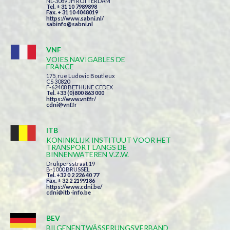
NL-3089 JH ROTTERDAM
Tel. + 31 10 7989898
Fax. + 31 10 4048019
https://www.sabni.nl/
sabinfo@sabni.nl
VNF
VOIES NAVIGABLES DE
FRANCE
175, rue Ludovic Boutleux
CS 30820
F-62408 BETHUNE CEDEX
Tel. +33 (0)800 863 000
https://www.vnf.fr/
cdni@vnf.fr
ITB
KONINKLIJK INSTITUUT VOOR HET
TRANSPORT LANGS DE
BINNENWATEREN V.Z.W.
Drukpersstraat 19
B-1000 BRUSSEL
Tel. +32 0 2 226 40 77
Fax. + 32 2 2199186
https://www.cdni.be/
cdni@itb-info.be
BEV
BILGENENTWÄSSERUNGSVERBAND