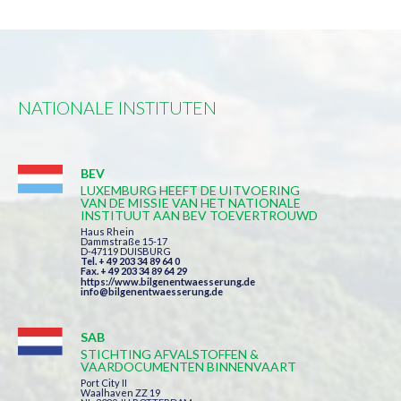
NATIONALE INSTITUTEN
BEV
LUXEMBURG HEEFT DE UITVOERING
VAN DE MISSIE VAN HET NATIONALE
INSTITUUT AAN BEV TOEVERTROUWD
Haus Rhein
Dammstraße 15-17
D-47119 DUISBURG
Tel. + 49 203 34 89 64 0
Fax. + 49 203 34 89 64 29
https://www.bilgenentwaesserung.de
info@bilgenentwaesserung.de
SAB
STICHTING AFVALSTOFFEN &
VAARDOCUMENTEN BINNENVAART
Port City II
Waalhaven ZZ 19