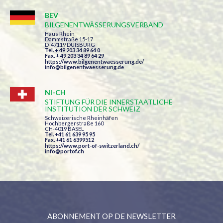
BEV
BILGENENTWÄSSERUNGSVERBAND
Haus Rhein
Dammstraße 15-17
D-47119 DUISBURG
Tel. + 49 203 34 89 64 0
Fax. + 49 203 34 89 64 29
https://www.bilgenentwaesserung.de/
info@bilgenentwaesserung.de
NI-CH
STIFTUNG FÜR DIE INNERSTAATLICHE
INSTITUTION DER SCHWEIZ
Schweizerische Rheinhäfen
Hochbergerstraße 160
CH-4019 BASEL
Tel. +41 61 639 95 95
Fax. +41 61 6399512
https://www.port-of-switzerland.ch/
info@portof.ch
ABONNEMENT OP DE NEWSLETTER