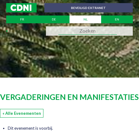
Cookies beheer paneel
BEVEILIGD EXTRANET
FR
DE
NL
EN
VERGADERINGEN EN MANIFESTATIES
« Alle Evenementen
Dit evenement is voorbij.