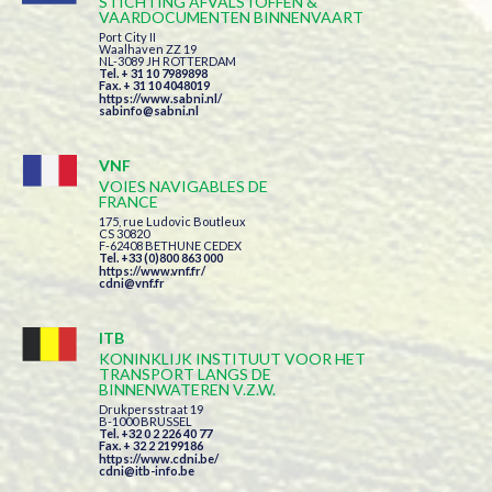
STICHTING AFVALSTOFFEN &
VAARDOCUMENTEN BINNENVAART
Port City II
Waalhaven ZZ 19
NL-3089 JH ROTTERDAM
Tel. + 31 10 7989898
Fax. + 31 10 4048019
https://www.sabni.nl/
sabinfo@sabni.nl
VNF
VOIES NAVIGABLES DE
FRANCE
175, rue Ludovic Boutleux
CS 30820
F-62408 BETHUNE CEDEX
Tel. +33 (0)800 863 000
https://www.vnf.fr/
cdni@vnf.fr
ITB
KONINKLIJK INSTITUUT VOOR HET
TRANSPORT LANGS DE
BINNENWATEREN V.Z.W.
Drukpersstraat 19
B-1000 BRUSSEL
Tel. +32 0 2 226 40 77
Fax. + 32 2 2199186
https://www.cdni.be/
cdni@itb-info.be