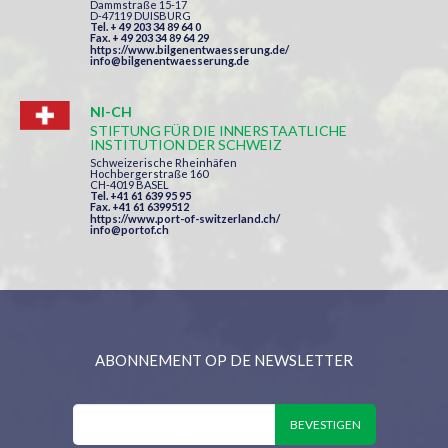
Dammstraße 15-17
D-47119 DUISBURG
Tel. + 49 203 34 89 64 0
Fax. + 49 203 34 89 64 29
https://www.bilgenentwaesserung.de/
info@bilgenentwaesserung.de
NI-CH
STIFTUNG FÜR DIE INNERSTAATLICHE
INSTITUTION DER SCHWEIZ
Schweizerische Rheinhäfen
Hochbergerstraße 160
CH-4019 BASEL
Tel. +41 61 639 95 95
Fax. +41 61 6399512
https://www.port-of-switzerland.ch/
info@portof.ch
ABONNEMENT OP DE NEWSLETTER