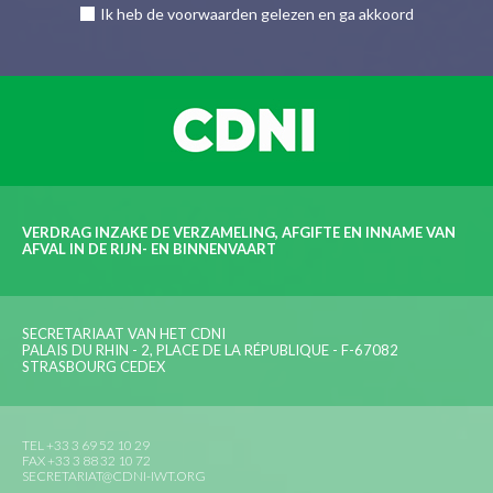
Ik heb de voorwaarden gelezen en ga akkoord
VERDRAG INZAKE DE VERZAMELING, AFGIFTE EN INNAME VAN
AFVAL IN DE RIJN- EN BINNENVAART
SECRETARIAAT VAN HET CDNI
PALAIS DU RHIN - 2, PLACE DE LA RÉPUBLIQUE - F-67082
STRASBOURG CEDEX
TEL +33 3 69 52 10 29
FAX +33 3 88 32 10 72
SECRETARIAT@CDNI-IWT.ORG