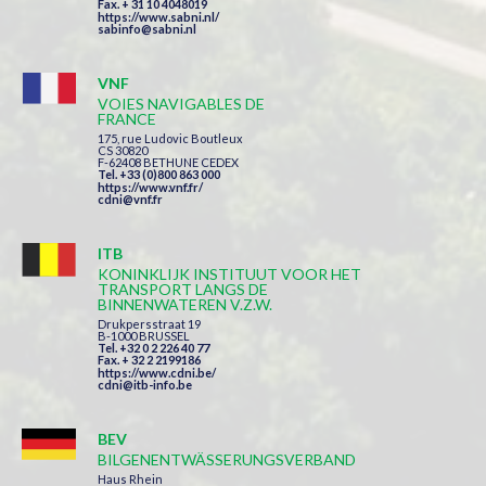
Fax. + 31 10 4048019
https://www.sabni.nl/
sabinfo@sabni.nl
VNF
VOIES NAVIGABLES DE
FRANCE
175, rue Ludovic Boutleux
CS 30820
F-62408 BETHUNE CEDEX
Tel. +33 (0)800 863 000
https://www.vnf.fr/
cdni@vnf.fr
ITB
KONINKLIJK INSTITUUT VOOR HET
TRANSPORT LANGS DE
BINNENWATEREN V.Z.W.
Drukpersstraat 19
B-1000 BRUSSEL
Tel. +32 0 2 226 40 77
Fax. + 32 2 2199186
https://www.cdni.be/
cdni@itb-info.be
BEV
BILGENENTWÄSSERUNGSVERBAND
Haus Rhein