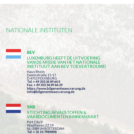
NATIONALE INSTITUTEN
BEV
LUXEMBURG HEEFT DE UITVOERING
VAN DE MISSIE VAN HET NATIONALE
INSTITUUT AAN BEV TOEVERTROUWD
Haus Rhein
Dammstraße 15-17
D-47119 DUISBURG
Tel. + 49 203 34 89 64 0
Fax. + 49 203 34 89 64 29
https://www.bilgenentwaesserung.de
info@bilgenentwaesserung.de
SAB
STICHTING AFVALSTOFFEN &
VAARDOCUMENTEN BINNENVAART
Port City II
Waalhaven ZZ 19
NL-3089 JH ROTTERDAM
Tel. + 31 10 7989898