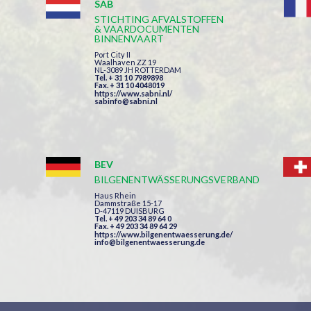
SAB
STICHTING AFVALSTOFFEN
& VAARDOCUMENTEN
BINNENVAART
Port City II
Waalhaven ZZ 19
NL-3089 JH ROTTERDAM
Tel. + 31 10 7989898
Fax. + 31 10 4048019
https://www.sabni.nl/
sabinfo@sabni.nl
BEV
BILGENENTWÄSSERUNGSVERBAND
Haus Rhein
Dammstraße 15-17
D-47119 DUISBURG
Tel. + 49 203 34 89 64 0
Fax. + 49 203 34 89 64 29
https://www.bilgenentwaesserung.de/
info@bilgenentwaesserung.de