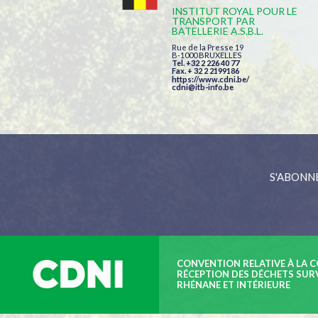
INSTITUT ROYAL POUR LE
TRANSPORT PAR
BATELLERIE A.S.B.L.
Rue de la Presse 19
B-1000 BRUXELLES
Tel. +32 2 226 40 77
Fax. + 32 2 2199186
https://www.cdni.be/
cdni@itb-info.be
S'ABONN
CONVENTION RELATIVE À LA CO
RÉCEPTION DES DÉCHETS SUR
RHÉNANE ET INTÉRIEURE