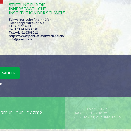
STIFTUNG FÜR DIE
INNERSTAATLICHE
INSTITUTION DER SCHWEIZ
Schweizerische Rheinhäfen
Hochbergerstraße 160
CH-4019 BASEL
Tel. +41 61 639 95 95
Fax. +41 61 6399512
https://www.port-of-switzerland.ch/
info@portof.ch
ons
TÉL +33 3 69 52 10 29
A RÉPUBLIQUE - F-67082
FAX +33 3 88 32 10 72
SECRETARIAT@CDNI-IWT.ORG