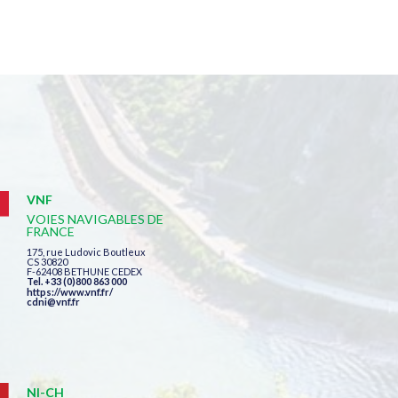
VNF
VOIES NAVIGABLES DE
FRANCE
175, rue Ludovic Boutleux
CS 30820
F-62408 BETHUNE CEDEX
Tel. +33 (0)800 863 000
https://www.vnf.fr/
cdni@vnf.fr
NI-CH