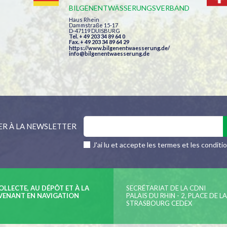
BILGENENTWÄSSERUNGSVERBAND
Haus Rhein
Dammstraße 15-17
D-47119 DUISBURG
Tel. + 49 203 34 89 64 0
Fax. + 49 203 34 89 64 29
https://www.bilgenentwaesserung.de/
info@bilgenentwaesserung.de
ER À LA NEWSLETTER
J'ai lu et accepte les termes et les conditi
LLECTE, AU DÉPÔT ET À LA
SECRÉTARIAT DE LA CDNI
VENANT EN NAVIGATION
PALAIS DU RHIN - 2, PLACE DE L
STRASBOURG CEDEX