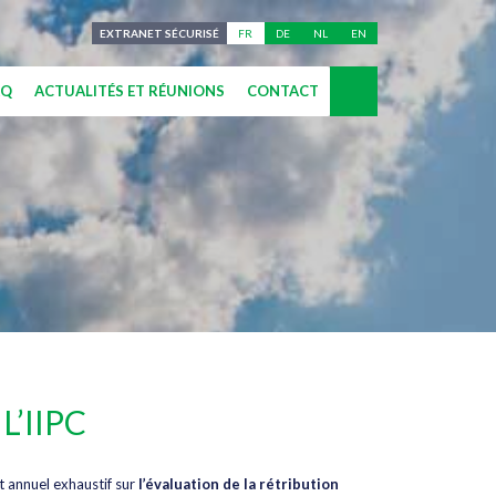
EXTRANET SÉCURISÉ
FR
DE
NL
EN
AQ
ACTUALITÉS ET RÉUNIONS
CONTACT
’IIPC
t annuel exhaustif sur
l’évaluation de la rétribution