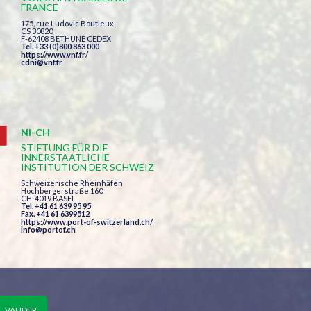
FRANCE
175, rue Ludovic Boutleux
CS 30820
F-62408 BETHUNE CEDEX
Tel. +33 (0)800 863 000
https://www.vnf.fr/
cdni@vnf.fr
NI-CH
STIFTUNG FÜR DIE
INNERSTAATLICHE
INSTITUTION DER SCHWEIZ
Schweizerische Rheinhäfen
Hochbergerstraße 160
CH-4019 BASEL
Tel. +41 61 639 95 95
Fax. +41 61 6399512
https://www.port-of-switzerland.ch/
info@portof.ch