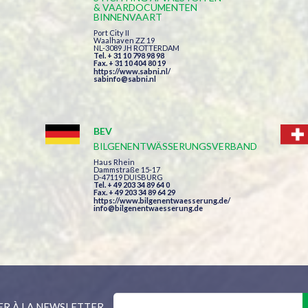
& VAARDOCUMENTEN
BINNENVAART
Port City II
Waalhaven ZZ 19
NL-3089 JH ROTTERDAM
Tel. + 31 10 798 98 98
Fax. + 31 10 404 80 19
https://www.sabni.nl/
sabinfo@sabni.nl
BEV
BILGENENTWÄSSERUNGSVERBAND
Haus Rhein
Dammstraße 15-17
D-47119 DUISBURG
Tel. + 49 203 34 89 64 0
Fax. + 49 203 34 89 64 29
https://www.bilgenentwaesserung.de/
info@bilgenentwaesserung.de
ER À LA NEWSLETTER