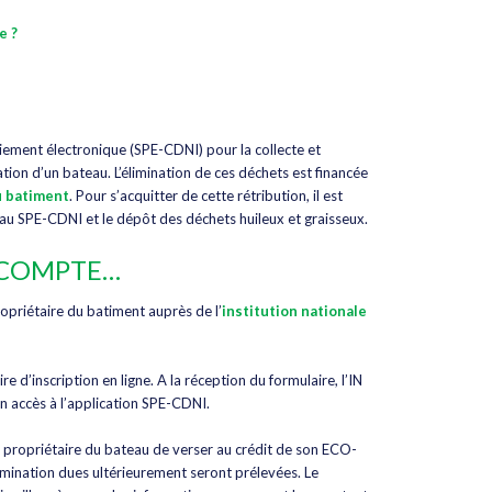
e ?
iement électronique (SPE-CDNI) pour la collecte et
tation d’un bateau. L’élimination de ces déchets est financée
u batiment
. Pour s’acquitter de cette rétribution, il est
s au SPE-CDNI et le dépôt des déchets huileux et graisseux.
-COMPTE…
ropriétaire du batiment auprès de l’
institution nationale
e d’inscription en ligne. A la réception du formulaire, l’IN
n accès à l’application SPE-CDNI.
 propriétaire du bateau de verser au crédit de son ECO-
imination dues ultérieurement seront prélevées. Le