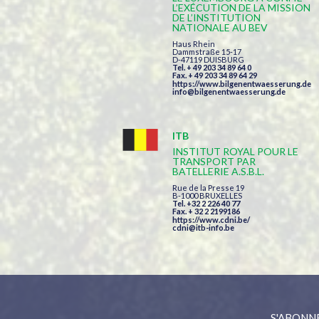
L’EXÉCUTION DE LA MISSION
DE L’INSTITUTION
NATIONALE AU BEV
Haus Rhein
Dammstraße 15-17
D-47119 DUISBURG
Tel. + 49 203 34 89 64 0
Fax. + 49 203 34 89 64 29
https://www.bilgenentwaesserung.de
info@bilgenentwaesserung.de
ITB
INSTITUT ROYAL POUR LE
TRANSPORT PAR
BATELLERIE A.S.B.L.
Rue de la Presse 19
B-1000 BRUXELLES
Tel. +32 2 226 40 77
Fax. + 32 2 2199186
https://www.cdni.be/
cdni@itb-info.be
S'ABONN