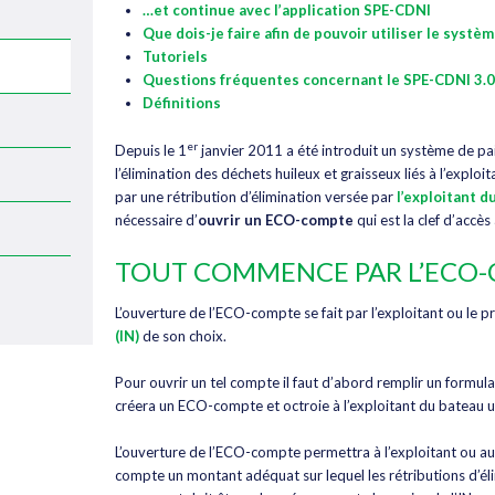
…et continue avec l’application SPE-CDNI
Que dois-je faire afin de pouvoir utiliser le systèm
Tutoriels
Questions fréquentes concernant le SPE-CDNI 3.0
Définitions
er
Depuis le 1
janvier 2011 a été introduit un système de pa
l’élimination des déchets huileux et graisseux liés à l’exploi
par une rétribution d’élimination versée par
l’exploitant d
nécessaire d’
ouvrir un ECO-compte
qui est la clef d’accè
TOUT COMMENCE PAR L’ECO
L’ouverture de l’ECO-compte se fait par l’exploitant ou le p
(IN)
de son choix.
Pour ouvrir un tel compte il faut d’abord remplir un formulair
créera un ECO-compte et octroie à l’exploitant du bateau u
L’ouverture de l’ECO-compte permettra à l’exploitant ou au
compte un montant adéquat sur lequel les rétributions d’él