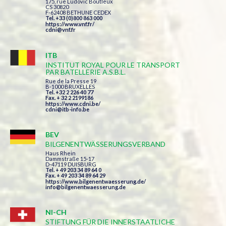
175, rue Ludovic Boutleux
CS 30820
F-62408 BETHUNE CEDEX
Tel. +33 (0)800 863 000
https://www.vnf.fr/
cdni@vnf.fr
ITB
INSTITUT ROYAL POUR LE TRANSPORT
PAR BATELLERIE A.S.B.L.
Rue de la Presse 19
B-1000 BRUXELLES
Tel. +32 2 226 40 77
Fax. + 32 2 2199186
https://www.cdni.be/
cdni@itb-info.be
BEV
BILGENENTWÄSSERUNGSVERBAND
Haus Rhein
Dammstraße 15-17
D-47119 DUISBURG
Tel. + 49 203 34 89 64 0
Fax. + 49 203 34 89 64 29
https://www.bilgenentwaesserung.de/
info@bilgenentwaesserung.de
NI-CH
STIFTUNG FÜR DIE INNERSTAATLICHE