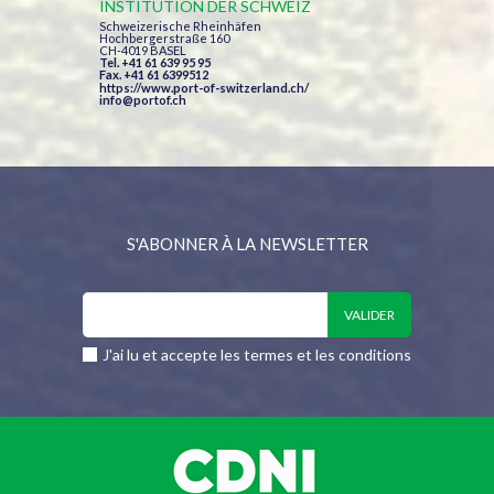
INSTITUTION DER SCHWEIZ
Schweizerische Rheinhäfen
Hochbergerstraße 160
CH-4019 BASEL
Tel. +41 61 639 95 95
Fax. +41 61 6399512
https://www.port-of-switzerland.ch/
info@portof.ch
S'ABONNER À LA NEWSLETTER
J'ai lu et accepte les termes et les conditions