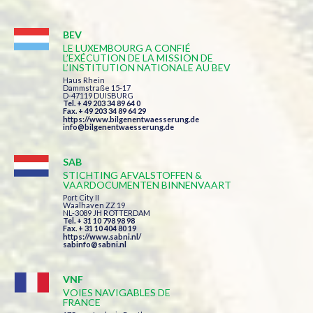
BEV
LE LUXEMBOURG A CONFIÉ
L’EXÉCUTION DE LA MISSION DE
L’INSTITUTION NATIONALE AU BEV
Haus Rhein
Dammstraße 15-17
D-47119 DUISBURG
Tel. + 49 203 34 89 64 0
Fax. + 49 203 34 89 64 29
https://www.bilgenentwaesserung.de
info@bilgenentwaesserung.de
SAB
STICHTING AFVALSTOFFEN &
VAARDOCUMENTEN BINNENVAART
Port City II
Waalhaven ZZ 19
NL-3089 JH ROTTERDAM
Tel. + 31 10 798 98 98
Fax. + 31 10 404 80 19
https://www.sabni.nl/
sabinfo@sabni.nl
VNF
VOIES NAVIGABLES DE
FRANCE