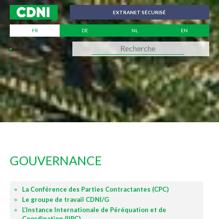
Panneau de gestion des cookies
EXTRANET SÉCURISÉ
FR
DE
NL
EN
GOUVERNANCE
La Conférence des Parties Contractantes (CPC)
Le groupe de travail CDNI/G
L’Instance Internationale de Péréquation et de
Coordination (IIPC)