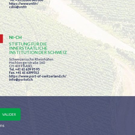
https://www.vnf.fr/
cdni@vnf.fr
NI-CH
STIFTUNG FÜR DIE
INNERSTAATLICHE
INSTITUTION DER SCHWEIZ
Schweizerische Rheinhäfen
Hochbergerstraße 160
CH-4019 BASEL
Tel. +41 61 639 95 95
Fax. +41 61 6399512
https://www.port-of-switzerland.ch/
info@portof.ch
ons