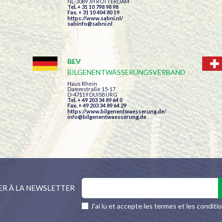
NL-3089 JH ROTTERDAM
Tel. + 31 10 798 98 98
Fax. + 31 10 404 80 19
https://www.sabni.nl/
sabinfo@sabni.nl
BEV
BILGENENTWÄSSERUNGSVERBAND
Haus Rhein
Dammstraße 15-17
D-47119 DUISBURG
Tel. + 49 203 34 89 64 0
Fax. + 49 203 34 89 64 29
https://www.bilgenentwaesserung.de/
info@bilgenentwaesserung.de
ER À LA NEWSLETTER
J'ai lu et accepte les termes et les conditi