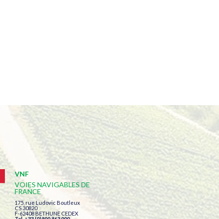
VNF
VOIES NAVIGABLES DE
FRANCE
175, rue Ludovic Boutleux
CS 30820
F-62408 BETHUNE CEDEX
Tel. +33 (0)800 863 000