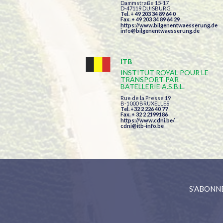
Dammstraße 15-17
D-47119 DUISBURG
Tel. + 49 203 34 89 64 0
Fax. + 49 203 34 89 64 29
https://www.bilgenentwaesserung.de
info@bilgenentwaesserung.de
ITB
INSTITUT ROYAL POUR LE
TRANSPORT PAR
BATELLERIE A.S.B.L.
Rue de la Presse 19
B-1000 BRUXELLES
Tel. +32 2 226 40 77
Fax. + 32 2 2199186
https://www.cdni.be/
cdni@itb-info.be
S'ABONN