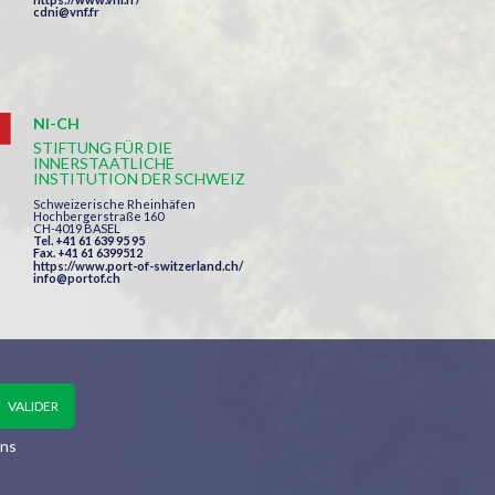
cdni@vnf.fr
NI-CH
STIFTUNG FÜR DIE
INNERSTAATLICHE
INSTITUTION DER SCHWEIZ
Schweizerische Rheinhäfen
Hochbergerstraße 160
CH-4019 BASEL
Tel. +41 61 639 95 95
Fax. +41 61 6399512
https://www.port-of-switzerland.ch/
info@portof.ch
ons