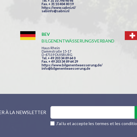
Tel. + 31 10 798 98 98
Fax. + 31 10 404 80 19
https://www.sabni.nl/
sabinfo@sabni.nl
BEV
BILGENENTWÄSSERUNGSVERBAND
Haus Rhein
Dammstraße 15-17
D-47119 DUISBURG
Tel. + 49 203 34 89 64 0
Fax. + 49 203 34 89 64 29
https://www.bilgenentwaesserung.de/
info@bilgenentwaesserung.de
ER À LA NEWSLETTER
J'ai lu et accepte les termes et les conditi