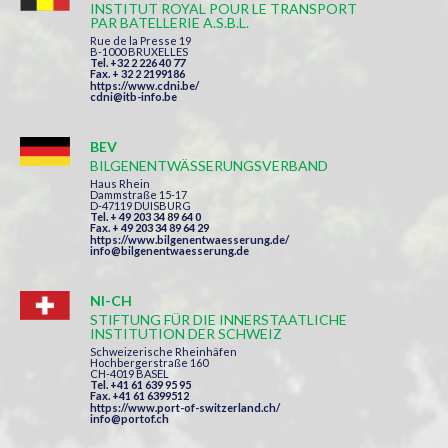
INSTITUT ROYAL POUR LE TRANSPORT
PAR BATELLERIE A.S.B.L.
Rue de la Presse 19
B-1000 BRUXELLES
Tel. +32 2 226 40 77
Fax. + 32 2 2199186
https://www.cdni.be/
cdni@itb-info.be
BEV
BILGENENTWÄSSERUNGSVERBAND
Haus Rhein
Dammstraße 15-17
D-47119 DUISBURG
Tel. + 49 203 34 89 64 0
Fax. + 49 203 34 89 64 29
https://www.bilgenentwaesserung.de/
info@bilgenentwaesserung.de
NI-CH
STIFTUNG FÜR DIE INNERSTAATLICHE
INSTITUTION DER SCHWEIZ
Schweizerische Rheinhäfen
Hochbergerstraße 160
CH-4019 BASEL
Tel. +41 61 639 95 95
Fax. +41 61 6399512
https://www.port-of-switzerland.ch/
info@portof.ch