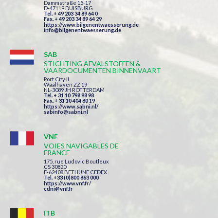
Dammstraße 15-17
D-47119 DUISBURG
Tel. + 49 203 34 89 64 0
Fax. + 49 203 34 89 64 29
https://www.bilgenentwaesserung.de
info@bilgenentwaesserung.de
SAB
STICHTING AFVALSTOFFEN &
VAARDOCUMENTEN BINNENVAART
Port City II
Waalhaven ZZ 19
NL-3089 JH ROTTERDAM
Tel. + 31 10 798 98 98
Fax. + 31 10 404 80 19
https://www.sabni.nl/
sabinfo@sabni.nl
VNF
VOIES NAVIGABLES DE
FRANCE
175, rue Ludovic Boutleux
CS 30820
F-62408 BETHUNE CEDEX
Tel. +33 (0)800 863 000
https://www.vnf.fr/
cdni@vnf.fr
ITB