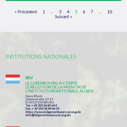
« Précédent
1
…
3
4
5
6
7
…
10
Suivant »
INSTITUTIONS NATIONALES
BEV
LE LUXEMBOURG A CONFIÉ
L’EXÉCUTION DE LA MISSION DE
L’INSTITUTION NATIONALE AU BEV
Haus Rhein
Dammstraße 15-17
D-47119 DUISBURG
Tel. + 49 203 34 89 64 0
Fax. + 49 203 34 89 64 29
https://www.bilgenentwaesserung.de
info@bilgenentwaesserung.de