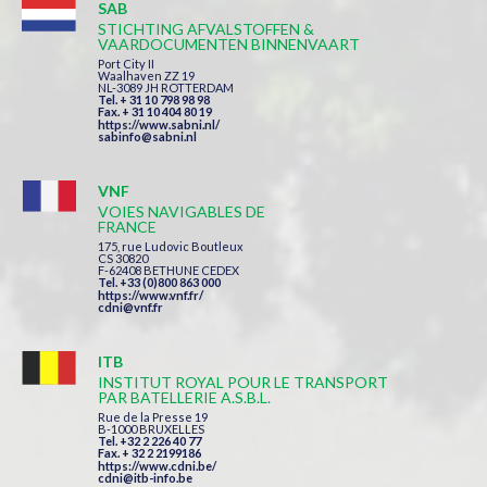
SAB
STICHTING AFVALSTOFFEN &
VAARDOCUMENTEN BINNENVAART
Port City II
Waalhaven ZZ 19
NL-3089 JH ROTTERDAM
Tel. + 31 10 798 98 98
Fax. + 31 10 404 80 19
https://www.sabni.nl/
sabinfo@sabni.nl
VNF
VOIES NAVIGABLES DE
FRANCE
175, rue Ludovic Boutleux
CS 30820
F-62408 BETHUNE CEDEX
Tel. +33 (0)800 863 000
https://www.vnf.fr/
cdni@vnf.fr
ITB
INSTITUT ROYAL POUR LE TRANSPORT
PAR BATELLERIE A.S.B.L.
Rue de la Presse 19
B-1000 BRUXELLES
Tel. +32 2 226 40 77
Fax. + 32 2 2199186
https://www.cdni.be/
cdni@itb-info.be