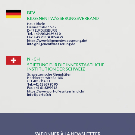
BEV
BILGENENTWÄSSERUNGSVERBAND
Haus Rhein
Dammstraße 15-17
D-47119 DUISBURG
Tel. + 49 203 34 89 64 0
Fax. + 49 203 34 89 64 29
https://www.bilgenentwaesserung.de/
info@bilgenentwaesserung.de
NI-CH
STIFTUNG FÜR DIE INNERSTAATLICHE
INSTITUTION DER SCHWEIZ
Schweizerische Rheinhäfen
Hochbergerstraße 160
CH-4019 BASEL
Tel. +41 61 639 95 95
Fax. +41 61 6399512
https://www.port-of-switzerland.ch/
info@portof.ch
S'ABONNER À LA NEWSLETTER