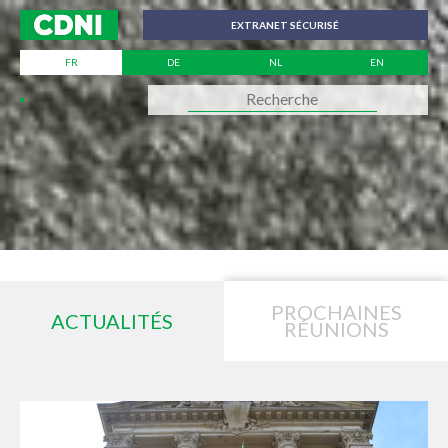
Panneau de gestion des cookies
EXTRANET SÉCURISÉ
FR
DE
NL
EN
PROCHAINES
ACTUALITÉS
RÉUNIONS