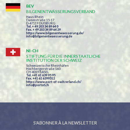
BEV
BILGENENTWÄSSERUNGSVERBAND
Haus Rhein
Dammstraße 15-17
D-47119 DUISBURG
Tel. + 49 203 34 89 64 0
Fax. + 49 203 34 89 64 29
https://www.bilgenentwaesserung.de/
info@bilgenentwaesserung.de
NI-CH
STIFTUNG FÜR DIE INNERSTAATLICHE
INSTITUTION DER SCHWEIZ
Schweizerische Rheinhäfen
Hochbergerstraße 160
CH-4019 BASEL
Tel. +41 61 639 95 95
Fax. +41 61 6399512
https://www.port-of-switzerland.ch/
info@portof.ch
S'ABONNER À LA NEWSLETTER