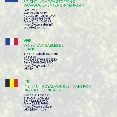
STICHTING AFVALSTOFFEN &
VAARDOCUMENTEN BINNENVAART
Port City II
Waalhaven ZZ 19
NL-3089 JH ROTTERDAM
Tel. + 31 10 798 98 98
Fax. + 31 10 404 80 19
https://www.sabni.nl/
sabinfo@sabni.nl
VNF
VOIES NAVIGABLES DE
FRANCE
175, rue Ludovic Boutleux
CS 30820
F-62408 BETHUNE CEDEX
Tel. +33 (0)800 863 000
https://www.vnf.fr/
cdni@vnf.fr
ITB
INSTITUT ROYAL POUR LE TRANSPORT
PAR BATELLERIE A.S.B.L.
Rue de la Presse 19
B-1000 BRUXELLES
Tel. +32 2 226 40 77
Fax. + 32 2 2199186
https://www.cdni.be/
cdni@itb-info.be