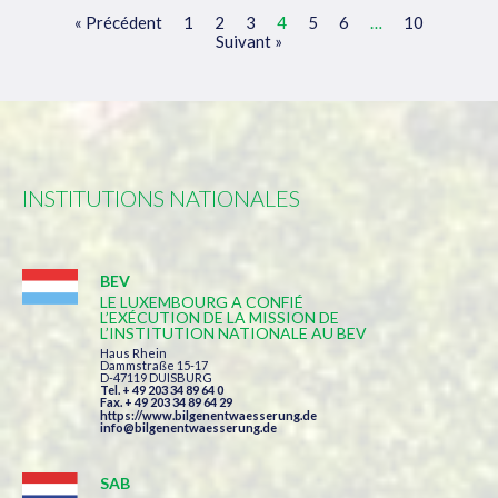
« Précédent
1
2
3
4
5
6
…
10
Suivant »
INSTITUTIONS NATIONALES
BEV
LE LUXEMBOURG A CONFIÉ
L’EXÉCUTION DE LA MISSION DE
L’INSTITUTION NATIONALE AU BEV
Haus Rhein
Dammstraße 15-17
D-47119 DUISBURG
Tel. + 49 203 34 89 64 0
Fax. + 49 203 34 89 64 29
https://www.bilgenentwaesserung.de
info@bilgenentwaesserung.de
SAB