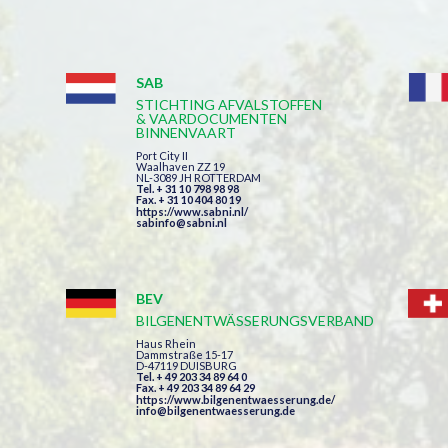
SAB
STICHTING AFVALSTOFFEN
& VAARDOCUMENTEN
BINNENVAART
Port City II
Waalhaven ZZ 19
NL-3089 JH ROTTERDAM
Tel. + 31 10 798 98 98
Fax. + 31 10 404 80 19
https://www.sabni.nl/
sabinfo@sabni.nl
BEV
BILGENENTWÄSSERUNGSVERBAND
Haus Rhein
Dammstraße 15-17
D-47119 DUISBURG
Tel. + 49 203 34 89 64 0
Fax. + 49 203 34 89 64 29
https://www.bilgenentwaesserung.de/
info@bilgenentwaesserung.de