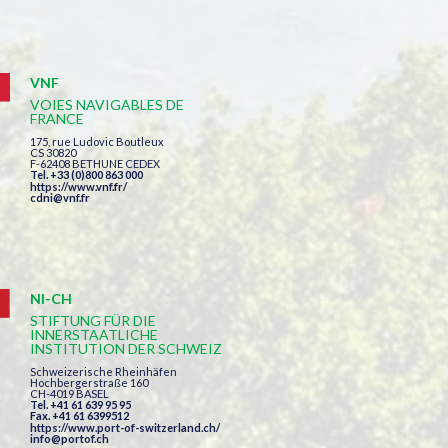
VNF
VOIES NAVIGABLES DE
FRANCE
175, rue Ludovic Boutleux
CS 30820
F-62408 BETHUNE CEDEX
Tel. +33 (0)800 863 000
https://www.vnf.fr/
cdni@vnf.fr
NI-CH
STIFTUNG FÜR DIE
INNERSTAATLICHE
INSTITUTION DER SCHWEIZ
Schweizerische Rheinhäfen
Hochbergerstraße 160
CH-4019 BASEL
Tel. +41 61 639 95 95
Fax. +41 61 6399512
https://www.port-of-switzerland.ch/
info@portof.ch