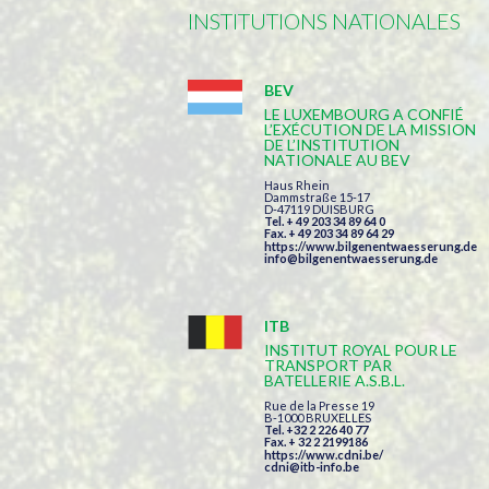
INSTITUTIONS NATIONALES
BEV
LE LUXEMBOURG A CONFIÉ
L’EXÉCUTION DE LA MISSION
DE L’INSTITUTION
NATIONALE AU BEV
Haus Rhein
Dammstraße 15-17
D-47119 DUISBURG
Tel. + 49 203 34 89 64 0
Fax. + 49 203 34 89 64 29
https://www.bilgenentwaesserung.de
info@bilgenentwaesserung.de
ITB
INSTITUT ROYAL POUR LE
TRANSPORT PAR
BATELLERIE A.S.B.L.
Rue de la Presse 19
B-1000 BRUXELLES
Tel. +32 2 226 40 77
Fax. + 32 2 2199186
https://www.cdni.be/
cdni@itb-info.be