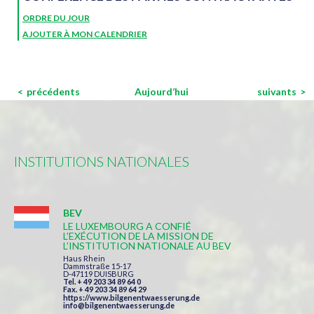
ORDRE DU JOUR
AJOUTER À MON CALENDRIER
Évènements
Évènements
précédents
Aujourd’hui
suivants
INSTITUTIONS NATIONALES
BEV
LE LUXEMBOURG A CONFIÉ
L’EXÉCUTION DE LA MISSION DE
L’INSTITUTION NATIONALE AU BEV
Haus Rhein
Dammstraße 15-17
D-47119 DUISBURG
Tel. + 49 203 34 89 64 0
Fax. + 49 203 34 89 64 29
https://www.bilgenentwaesserung.de
info@bilgenentwaesserung.de