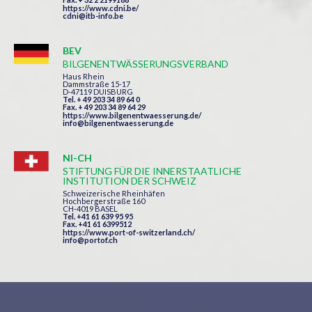
https://www.cdni.be/
cdni@itb-info.be
BEV
BILGENENTWÄSSERUNGSVERBAND
Haus Rhein
Dammstraße 15-17
D-47119 DUISBURG
Tel. + 49 203 34 89 64 0
Fax. + 49 203 34 89 64 29
https://www.bilgenentwaesserung.de/
info@bilgenentwaesserung.de
NI-CH
STIFTUNG FÜR DIE INNERSTAATLICHE
INSTITUTION DER SCHWEIZ
Schweizerische Rheinhäfen
Hochbergerstraße 160
CH-4019 BASEL
Tel. +41 61 639 95 95
Fax. +41 61 6399512
https://www.port-of-switzerland.ch/
info@portof.ch