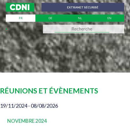
Panneau de gestion des cookies
EXTRANET SÉCURISÉ
FR
DE
NL
EN
RÉUNIONS ET ÉVÈNEMENTS
NAVIGATION
19/11/2024
 - 
08/08/2026
ÉVÈNEMENTS
Sélectionnez
PAR
une
CONSULTATIONS
NOVEMBRE 2024
date.