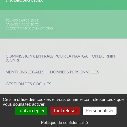
STRASBOURG CEDEX
TÉL +33 3 69 52 10 29
FAX +33 3 88 32 10 72
SECRETARIAT@CDNI-IWT.ORG
COMMISSION CENTRALE POUR LA NAVIGATION DU RHIN
(CCNR)
MENTIONS LÉGALES
DONNÉES PERSONNELLES
GESTION DES COOKIES
UNE CRÉATION
PRESS-AGRUM
ET
LA COULEUR DU ZÈBRE
Ce site utilise des cookies et vous donne le contrôle sur ceux que
vous souhaitez activer
Tout accepter
Tout refuser
Personnaliser
Politique de confidentialité