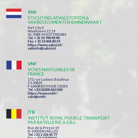
SAB
STICHTING AFVALSTOFFEN &
VAARDOCUMENTEN BINNENVAART
Port City II
Waalhaven ZZ 19
NL-3089 JH ROTTERDAM
Tel. + 31 10 798 98 98
Fax. + 31 10 404 80 19
https://www.sabni.nl/
sabinfo@sabni.nl
VNF
VOIES NAVIGABLES DE
FRANCE
175, rue Ludovic Boutleux
CS 30820
F-62408 BETHUNE CEDEX
Tel. +33 (0)800 863 000
https://www.vnf.fr/
cdni@vnf.fr
ITB
INSTITUT ROYAL POUR LE TRANSPORT
PAR BATELLERIE A.S.B.L.
Rue de la Presse 19
B-1000 BRUXELLES
Tel. +32 2 226 40 77
Fax. + 32 2 2199186