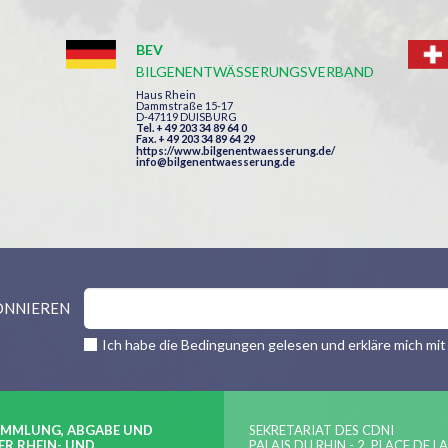
BEV
BILGENENTWÄSSERUNGSVERBAND
Haus Rhein
Dammstraße 15-17
D-47119 DUISBURG
Tel. + 49 203 34 89 64 0
Fax. + 49 203 34 89 64 29
https://www.bilgenentwaesserung.de/
info@bilgenentwaesserung.de
ONNIEREN
Ich habe die Bedingungen gelesen und erkläre mich mit
AMMLUNG, ABGABE UND
SEKRETARIAT DES CDNI
ER RHEIN- UND
PALAIS DU RHIN - 2, PLACE DE L