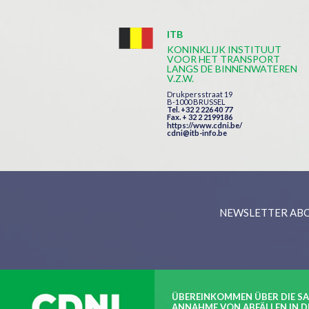
ITB
KONINKLIJK INSTITUUT
VOOR HET TRANSPORT
LANGS DE BINNENWATEREN
V.Z.W.
Drukpersstraat 19
B-1000 BRUSSEL
Tel. +32 2 226 40 77
Fax. + 32 2 2199186
https://www.cdni.be/
cdni@itb-info.be
NEWSLETTER AB
ÜBEREINKOMMEN ÜBER DIE S
ANNAHME VON ABFÄLLEN IN D