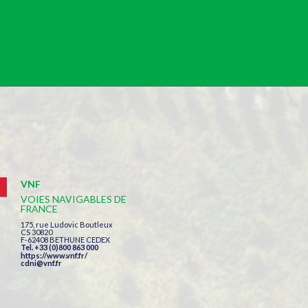
VNF
VOIES NAVIGABLES DE
FRANCE
175, rue Ludovic Boutleux
CS 30820
F-62408 BETHUNE CEDEX
Tel. +33 (0)800 863 000
https://www.vnf.fr/
cdni@vnf.fr