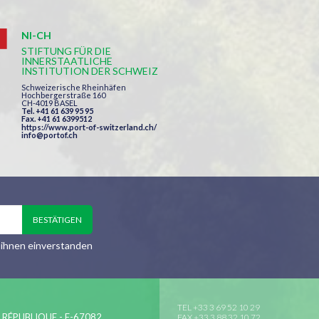
NI-CH
STIFTUNG FÜR DIE
INNERSTAATLICHE
INSTITUTION DER SCHWEIZ
Schweizerische Rheinhäfen
Hochbergerstraße 160
CH-4019 BASEL
Tel. +41 61 639 95 95
Fax. +41 61 6399512
https://www.port-of-switzerland.ch/
info@portof.ch
 ihnen einverstanden
TEL +33 3 69 52 10 29
A RÉPUBLIQUE - F-67082
FAX +33 3 88 32 10 72