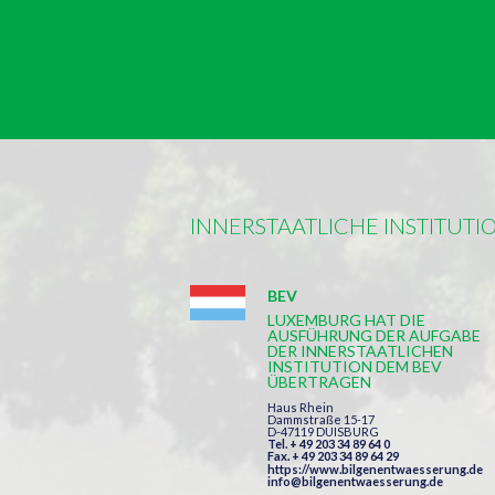
INNERSTAATLICHE INSTITUTI
BEV
LUXEMBURG HAT DIE
AUSFÜHRUNG DER AUFGABE
DER INNERSTAATLICHEN
INSTITUTION DEM BEV
ÜBERTRAGEN
Haus Rhein
Dammstraße 15-17
D-47119 DUISBURG
Tel. + 49 203 34 89 64 0
Fax. + 49 203 34 89 64 29
https://www.bilgenentwaesserung.de
info@bilgenentwaesserung.de