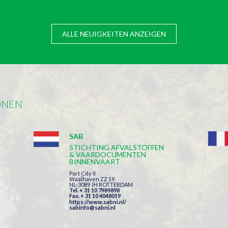
ALLE NEUIGKEITEN ANZEIGEN
ONEN
SAB
STICHTING AFVALSTOFFEN
& VAARDOCUMENTEN
BINNENVAART
Port City II
Waalhaven ZZ 19
NL-3089 JH ROTTERDAM
Tel. + 31 10 7989898
Fax. + 31 10 4048019
https://www.sabni.nl/
sabinfo@sabni.nl