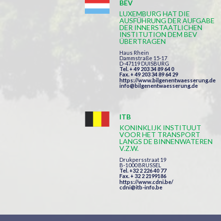
BEV
LUXEMBURG HAT DIE
AUSFÜHRUNG DER AUFGABE
DER INNERSTAATLICHEN
INSTITUTION DEM BEV
ÜBERTRAGEN
Haus Rhein
Dammstraße 15-17
D-47119 DUISBURG
Tel. + 49 203 34 89 64 0
Fax. + 49 203 34 89 64 29
https://www.bilgenentwaesserung.de
info@bilgenentwaesserung.de
ITB
KONINKLIJK INSTITUUT
VOOR HET TRANSPORT
LANGS DE BINNENWATEREN
V.Z.W.
Drukpersstraat 19
B-1000 BRUSSEL
Tel. +32 2 226 40 77
Fax. + 32 2 2199186
https://www.cdni.be/
cdni@itb-info.be