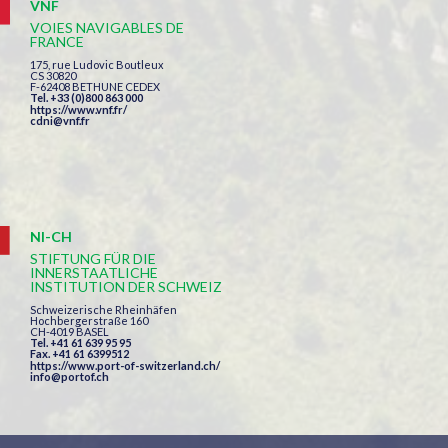
VNF
VOIES NAVIGABLES DE
FRANCE
175, rue Ludovic Boutleux
CS 30820
F-62408 BETHUNE CEDEX
Tel. +33 (0)800 863 000
https://www.vnf.fr/
cdni@vnf.fr
NI-CH
STIFTUNG FÜR DIE
INNERSTAATLICHE
INSTITUTION DER SCHWEIZ
Schweizerische Rheinhäfen
Hochbergerstraße 160
CH-4019 BASEL
Tel. +41 61 639 95 95
Fax. +41 61 6399512
https://www.port-of-switzerland.ch/
info@portof.ch