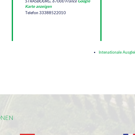
STRASBOURG
,
67000
France
Google
Karte anzeigen
Telefon
33388522010
Intenationale Ausgle
ONEN