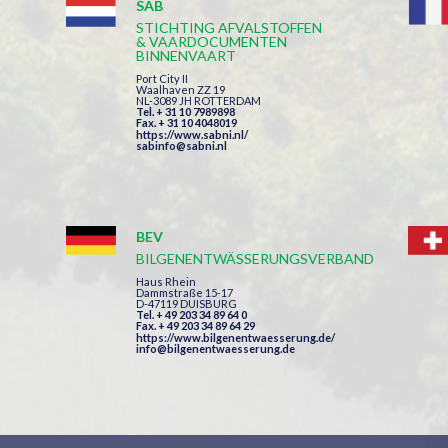
SAB
STICHTING AFVALSTOFFEN
& VAARDOCUMENTEN
BINNENVAART
Port City II
Waalhaven ZZ 19
NL-3089 JH ROTTERDAM
Tel. + 31 10 7989898
Fax. + 31 10 4048019
https://www.sabni.nl/
sabinfo@sabni.nl
BEV
BILGENENTWÄSSERUNGSVERBAND
Haus Rhein
Dammstraße 15-17
D-47119 DUISBURG
Tel. + 49 203 34 89 64 0
Fax. + 49 203 34 89 64 29
https://www.bilgenentwaesserung.de/
info@bilgenentwaesserung.de