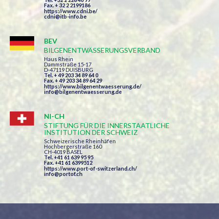
Fax. + 32 2 2199186
https://www.cdni.be/
cdni@itb-info.be
BEV
BILGENENTWÄSSERUNGSVERBAND
Haus Rhein
Dammstraße 15-17
D-47119 DUISBURG
Tel. + 49 203 34 89 64 0
Fax. + 49 203 34 89 64 29
https://www.bilgenentwaesserung.de/
info@bilgenentwaesserung.de
NI-CH
STIFTUNG FÜR DIE INNERSTAATLICHE
INSTITUTION DER SCHWEIZ
Schweizerische Rheinhäfen
Hochbergerstraße 160
CH-4019 BASEL
Tel. +41 61 639 95 95
Fax. +41 61 6399512
https://www.port-of-switzerland.ch/
info@portof.ch