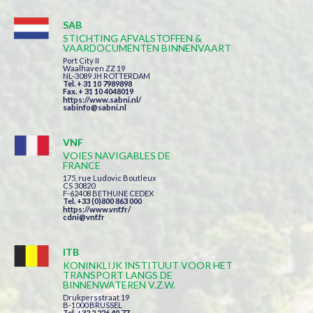
SAB
STICHTING AFVALSTOFFEN &
VAARDOCUMENTEN BINNENVAART
Port City II
Waalhaven ZZ 19
NL-3089 JH ROTTERDAM
Tel. + 31 10 7989898
Fax. + 31 10 4048019
https://www.sabni.nl/
sabinfo@sabni.nl
VNF
VOIES NAVIGABLES DE
FRANCE
175, rue Ludovic Boutleux
CS 30820
F-62408 BETHUNE CEDEX
Tel. +33 (0)800 863 000
https://www.vnf.fr/
cdni@vnf.fr
ITB
KONINKLIJK INSTITUUT VOOR HET
TRANSPORT LANGS DE
BINNENWATEREN V.Z.W.
Drukpersstraat 19
B-1000 BRUSSEL
Tel. +32 2 226 40 77