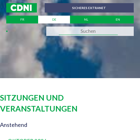
Cookie-Einstellungen
SICHERES EXTRANET
FR
DE
NL
EN
SITZUNGEN UND
VERANSTALTUNGEN
ANSICHTEN-
Anstehend
VERANSTALTUNGEN
Datum
NAVIGATION
wählen.