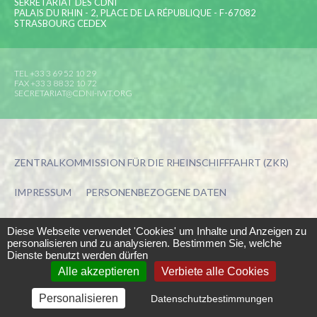
SEKRETARIAT DES CDNI
PALAIS DU RHIN - 2, PLACE DE LA RÉPUBLIQUE - F-67082
STRASBOURG CEDEX
TEL +33 3 69 52 10 29
FAX +33 3 88 32 10 72
SECRETARIAT@CDNI-IWT.ORG
ZENTRALKOMMISSION FÜR DIE RHEINSCHIFFFAHRT (ZKR)
IMPRESSUM
PERSONENBEZOGENE DATEN
COOKIE-EINSTELLUNGEN
Diese Webseite verwendet 'Cookies' um Inhalte und Anzeigen zu
personalisieren und zu analysieren. Bestimmen Sie, welche
KREIERT VON
PRESS-AGRUM
UND
LA COULEUR DU ZÈBRE
Dienste benutzt werden dürfen
Alle akzeptieren
Verbiete alle Cookies
Personalisieren
Datenschutzbestimmungen