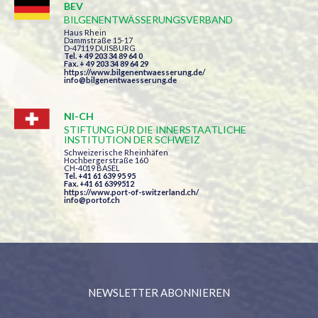
BEV
BILGENENTWÄSSERUNGSVERBAND
Haus Rhein
Dammstraße 15-17
D-47119 DUISBURG
Tel. + 49 203 34 89 64 0
Fax. + 49 203 34 89 64 29
https://www.bilgenentwaesserung.de/
info@bilgenentwaesserung.de
NI-CH
STIFTUNG FÜR DIE INNERSTAATLICHE
INSTITUTION DER SCHWEIZ
Schweizerische Rheinhäfen
Hochbergerstraße 160
CH-4019 BASEL
Tel. +41 61 639 95 95
Fax. +41 61 6399512
https://www.port-of-switzerland.ch/
info@portof.ch
NEWSLETTER ABONNIEREN