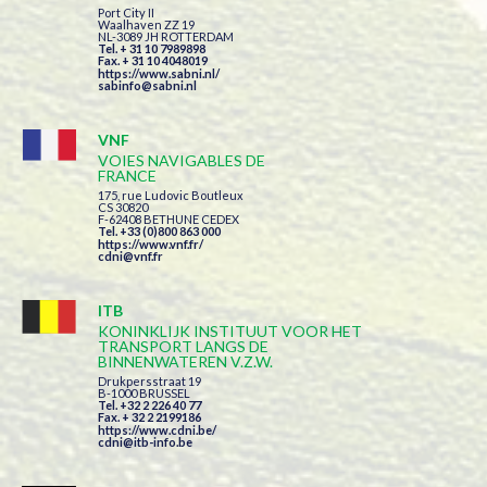
Port City II
Waalhaven ZZ 19
NL-3089 JH ROTTERDAM
Tel. + 31 10 7989898
Fax. + 31 10 4048019
https://www.sabni.nl/
sabinfo@sabni.nl
VNF
VOIES NAVIGABLES DE
FRANCE
175, rue Ludovic Boutleux
CS 30820
F-62408 BETHUNE CEDEX
Tel. +33 (0)800 863 000
https://www.vnf.fr/
cdni@vnf.fr
ITB
KONINKLIJK INSTITUUT VOOR HET
TRANSPORT LANGS DE
BINNENWATEREN V.Z.W.
Drukpersstraat 19
B-1000 BRUSSEL
Tel. +32 2 226 40 77
Fax. + 32 2 2199186
https://www.cdni.be/
cdni@itb-info.be