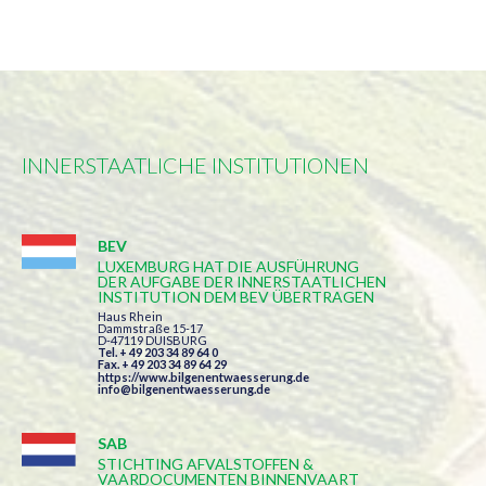
INNERSTAATLICHE INSTITUTIONEN
BEV
LUXEMBURG HAT DIE AUSFÜHRUNG
DER AUFGABE DER INNERSTAATLICHEN
INSTITUTION DEM BEV ÜBERTRAGEN
Haus Rhein
Dammstraße 15-17
D-47119 DUISBURG
Tel. + 49 203 34 89 64 0
Fax. + 49 203 34 89 64 29
https://www.bilgenentwaesserung.de
info@bilgenentwaesserung.de
SAB
STICHTING AFVALSTOFFEN &
VAARDOCUMENTEN BINNENVAART