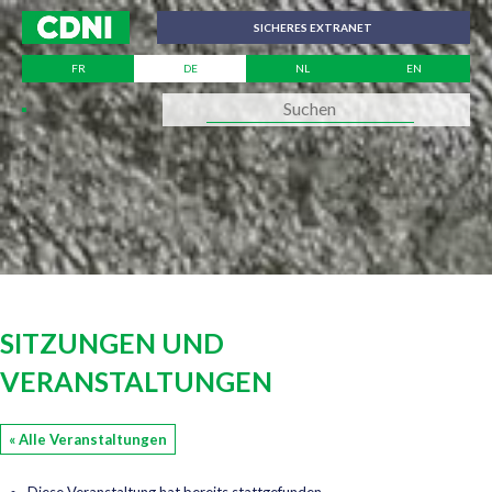
Cookie-Einstellungen
SICHERES EXTRANET
FR
DE
NL
EN
SITZUNGEN UND
VERANSTALTUNGEN
« Alle Veranstaltungen