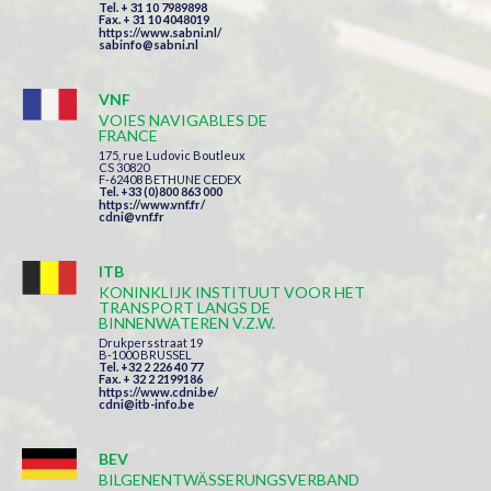
Tel. + 31 10 7989898
Fax. + 31 10 4048019
https://www.sabni.nl/
sabinfo@sabni.nl
VNF
VOIES NAVIGABLES DE
FRANCE
175, rue Ludovic Boutleux
CS 30820
F-62408 BETHUNE CEDEX
Tel. +33 (0)800 863 000
https://www.vnf.fr/
cdni@vnf.fr
ITB
KONINKLIJK INSTITUUT VOOR HET
TRANSPORT LANGS DE
BINNENWATEREN V.Z.W.
Drukpersstraat 19
B-1000 BRUSSEL
Tel. +32 2 226 40 77
Fax. + 32 2 2199186
https://www.cdni.be/
cdni@itb-info.be
BEV
BILGENENTWÄSSERUNGSVERBAND