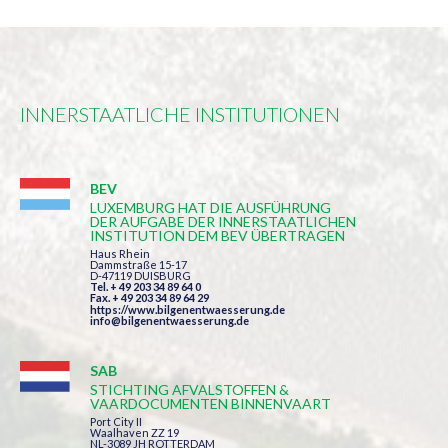
INNERSTAATLICHE INSTITUTIONEN
BEV
LUXEMBURG HAT DIE AUSFÜHRUNG
DER AUFGABE DER INNERSTAATLICHEN
INSTITUTION DEM BEV ÜBERTRAGEN
Haus Rhein
Dammstraße 15-17
D-47119 DUISBURG
Tel. + 49 203 34 89 64 0
Fax. + 49 203 34 89 64 29
https://www.bilgenentwaesserung.de
info@bilgenentwaesserung.de
SAB
STICHTING AFVALSTOFFEN &
VAARDOCUMENTEN BINNENVAART
Port City II
Waalhaven ZZ 19
NL-3089 JH ROTTERDAM