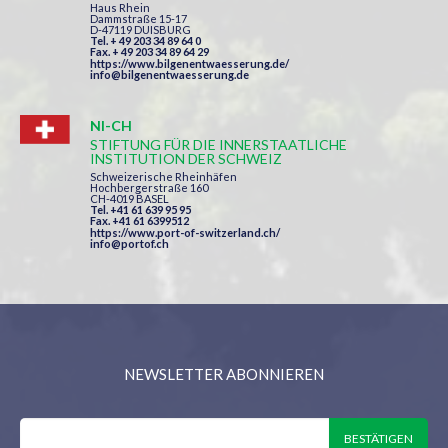
Haus Rhein
Dammstraße 15-17
D-47119 DUISBURG
Tel. + 49 203 34 89 64 0
Fax. + 49 203 34 89 64 29
https://www.bilgenentwaesserung.de/
info@bilgenentwaesserung.de
NI-CH
STIFTUNG FÜR DIE INNERSTAATLICHE
INSTITUTION DER SCHWEIZ
Schweizerische Rheinhäfen
Hochbergerstraße 160
CH-4019 BASEL
Tel. +41 61 639 95 95
Fax. +41 61 6399512
https://www.port-of-switzerland.ch/
info@portof.ch
NEWSLETTER ABONNIEREN