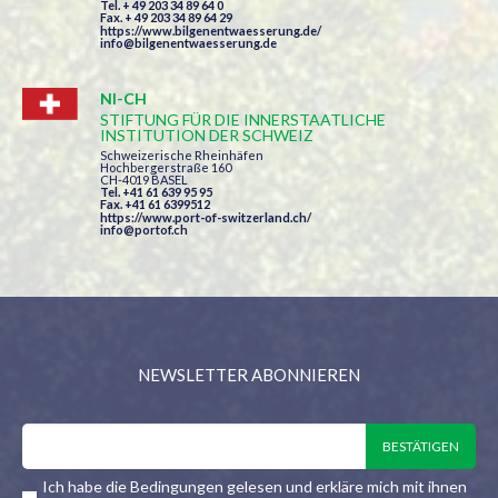
Tel. + 49 203 34 89 64 0
Fax. + 49 203 34 89 64 29
https://www.bilgenentwaesserung.de/
info@bilgenentwaesserung.de
NI-CH
STIFTUNG FÜR DIE INNERSTAATLICHE
INSTITUTION DER SCHWEIZ
Schweizerische Rheinhäfen
Hochbergerstraße 160
CH-4019 BASEL
Tel. +41 61 639 95 95
Fax. +41 61 6399512
https://www.port-of-switzerland.ch/
info@portof.ch
NEWSLETTER ABONNIEREN
Ich habe die Bedingungen gelesen und erkläre mich mit ihnen