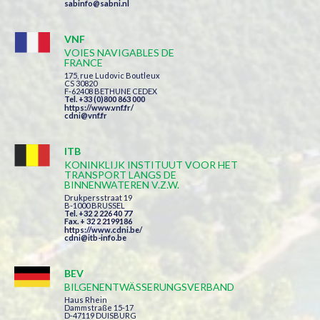
sabinfo@sabni.nl
VNF
VOIES NAVIGABLES DE
FRANCE
175, rue Ludovic Boutleux
CS 30820
F-62408 BETHUNE CEDEX
Tel. +33 (0)800 863 000
https://www.vnf.fr/
cdni@vnf.fr
ITB
KONINKLIJK INSTITUUT VOOR HET
TRANSPORT LANGS DE
BINNENWATEREN V.Z.W.
Drukpersstraat 19
B-1000 BRUSSEL
Tel. +32 2 226 40 77
Fax. + 32 2 2199186
https://www.cdni.be/
cdni@itb-info.be
BEV
BILGENENTWÄSSERUNGSVERBAND
Haus Rhein
Dammstraße 15-17
D-47119 DUISBURG