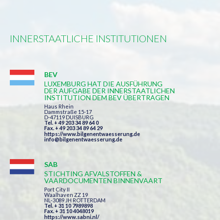
INNERSTAATLICHE INSTITUTIONEN
BEV
LUXEMBURG HAT DIE AUSFÜHRUNG
DER AUFGABE DER INNERSTAATLICHEN
INSTITUTION DEM BEV ÜBERTRAGEN
Haus Rhein
Dammstraße 15-17
D-47119 DUISBURG
Tel. + 49 203 34 89 64 0
Fax. + 49 203 34 89 64 29
https://www.bilgenentwaesserung.de
info@bilgenentwaesserung.de
SAB
STICHTING AFVALSTOFFEN &
VAARDOCUMENTEN BINNENVAART
Port City II
Waalhaven ZZ 19
NL-3089 JH ROTTERDAM
Tel. + 31 10 7989898
Fax. + 31 10 4048019
https://www.sabni.nl/