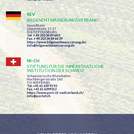
BEV
BILGENENTWÄSSERUNGSVERBAND
Haus Rhein
Dammstraße 15-17
D-47119 DUISBURG
Tel. + 49 203 34 89 64 0
Fax. + 49 203 34 89 64 29
https://www.bilgenentwaesserung.de/
info@bilgenentwaesserung.de
NI-CH
STIFTUNG FÜR DIE INNERSTAATLICHE
INSTITUTION DER SCHWEIZ
Schweizerische Rheinhäfen
Hochbergerstraße 160
CH-4019 BASEL
Tel. +41 61 639 95 95
Fax. +41 61 6399512
https://www.port-of-switzerland.ch/
info@portof.ch