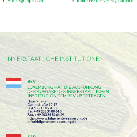
Arbeitsgruppe CDNI
Konferenz der Vertragsparteien
INNERSTAATLICHE INSTITUTIONEN
BEV
LUXEMBURG HAT DIE AUSFÜHRUNG
DER AUFGABE DER INNERSTAATLICHEN
INSTITUTION DEM BEV ÜBERTRAGEN
Haus Rhein
Dammstraße 15-17
D-47119 DUISBURG
Tel. + 49 203 34 89 64 0
Fax. + 49 203 34 89 64 29
https://www.bilgenentwaesserung.de
info@bilgenentwaesserung.de
SAB