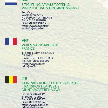
STICHTING AFVALSTOFFEN &
VAARDOCUMENTEN BINNENVAART
Port City II
Waalhaven ZZ 19
NL-3089 JH ROTTERDAM
Tel. + 31 10 7989898
Fax. + 31 10 4048019
https://www.sabni.nl/
sabinfo@sabni.nl
VNF
VOIES NAVIGABLES DE
FRANCE
175, rue Ludovic Boutleux
CS 30820
F-62408 BETHUNE CEDEX
Tel. +33 (0)800 863 000
https://www.vnf.fr/
cdni@vnf.fr
ITB
KONINKLIJK INSTITUUT VOOR HET
TRANSPORT LANGS DE
BINNENWATEREN V.Z.W.
Drukpersstraat 19
B-1000 BRUSSEL
Tel. +32 2 226 40 77
Fax. + 32 2 2199186
https://www.cdni.be/
cdni@itb-info.be